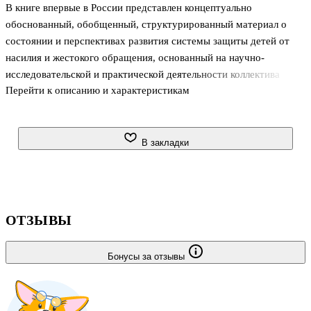
В книге впервые в России представлен концептуально
обоснованный, обобщенный, структурированный материал о
состоянии и перспективах развития системы защиты детей от
насилия и жестокого обращения, основанный на научно-
исследовательской и практической деятельности коллектива
Перейти к описанию и характеристикам
авторов.Представленные в книге материалы необходимы
различным специалистам: практическим психологам, педагогам,
социальным педагогам, педиатрам, инспекторам по делам
несовершеннолетних, сотрудникам КДН и всем, кто работает с
В закладки
семьей и детьми.Как учебное пособие книга ориентирована на
студентов гуманитарных вузов, обучающихся по
специальностям «Психология», «Социальная педагогика»,
«Педагогика», магистров и аспирантов.
ОТЗЫВЫ
Бонусы за отзывы