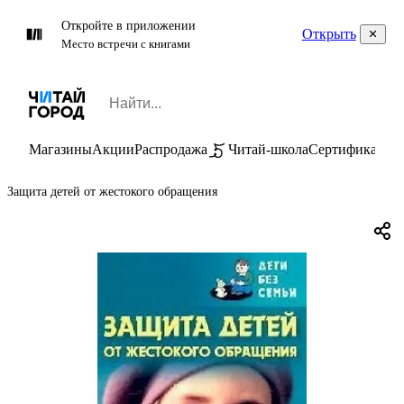
Откройте в приложении
Открыть
Место встречи с книгами
Магазины
Акции
Распродажа
Читай-школа
Сертификаты
П
Защита детей от жестокого обращения