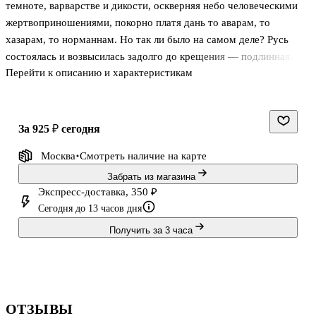
темноте, варварстве и дикости, оскверняя небо человеческими
жертвоприношениями, покорно платя дань то аварам, то
хазарам, то норманнам. Но так ли было на самом деле? Русь
состоялась и возвысилась задолго до крещения — подлинная,
Перейти к описанию и характеристикам
исконная, Языческая Русь, унаследовавшая от арийских предков
высокую культуру, сложное устройство общества и древнюю
веру, поднимавшую Человека вровень с богами. Русь гордая,
свободная, непобедимая, наводившая ужас на врагов…
за 925 ₽
сегодня
Москва
Смотреть наличие
на карте
Главная книга известного историка Языческой Руси открывает
глаза на великое прошлое нашего народа. Это — вся правда о
Забрать из магазина
«Золотом Веке» Древней Руси, о славной Языческой эпохе, ког
Экспресс-доставка, 350 ₽
Сегодня до 13 часов дня
Получить за 3 часа
ОТЗЫВЫ