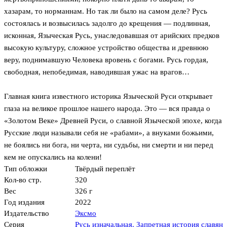
хазарам, то норманнам. Но так ли было на самом деле? Русь
состоялась и возвысилась задолго до крещения — подлинная,
исконная, Языческая Русь, унаследовавшая от арийских предков
высокую культуру, сложное устройство общества и древнюю
веру, поднимавшую Человека вровень с богами. Русь гордая,
свободная, непобедимая, наводившая ужас на врагов…
Главная книга известного историка Языческой Руси открывает
глаза на великое прошлое нашего народа. Это — вся правда о
«Золотом Веке» Древней Руси, о славной Языческой эпохе, когда
Русские люди называли себя не «рабами», а внуками божьими,
не боялись ни бога, ни черта, ни судьбы, ни смерти и ни перед
кем не опускались на колени!
Тип обложки
Твёрдый переплёт
Кол-во стр.
320
Вес
326 г
Год издания
2022
Издательство
Эксмо
Серия
Русь изначальная. Запретная история славян