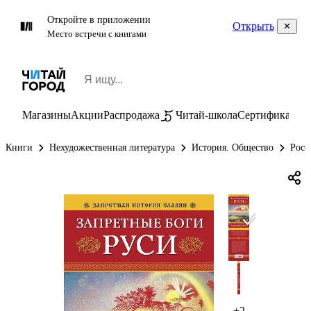
Откройте в приложении
Открыть
Место встречи с книгами
Магазины
Акции
Распродажа
Читай-школа
Сертификаты
П
Книги
Нехудожественная литература
История. Общество
Росс
+2