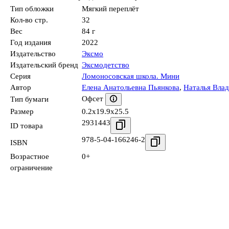
Тип обложки
Мягкий переплёт
Кол-во стр.
32
Вес
84 г
Год издания
2022
Издательство
Эксмо
Издательский бренд
Эксмодетство
Серия
Ломоносовская школа. Мини
Автор
Елена Анатольевна Пьянкова
,
Наталья Вла
Офсет
Тип бумаги
Размер
0.2x19.9x25.5
2931443
ID товара
978-5-04-166246-2
ISBN
Возрастное
0+
ограничение