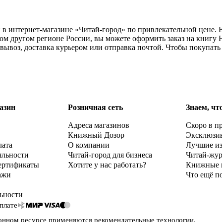
и в интернет-магазине «Читай-город» по привлекательной цене.
бом другом регионе России, вы можете оформить заказ на книгу
мовывоз, доставка курьером или отправка почтой. Чтобы покупат
азин
Розничная сеть
Знаем, чт
Адреса магазинов
Скоро в п
Книжный Дозор
Эксклюзи
лата
О компании
Лучшие и
яльности
Читай-город для бизнеса
Читай-жу
ертификаты
Хотите у нас работать?
Книжные 
ажи
Что ещё п
ьности
плате
онном ресурсе применяются
рекомендательные технологии
.