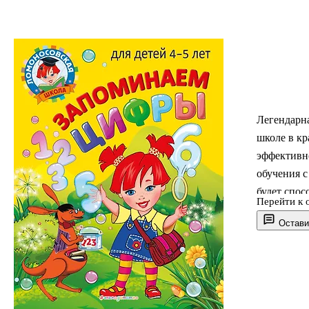
Легендарна
школе в кр
эффективн
обучения 
будет спос
Перейти к 
математиче
Остави
наглядног
Занимаясь,
по количес
представл
счета; смо