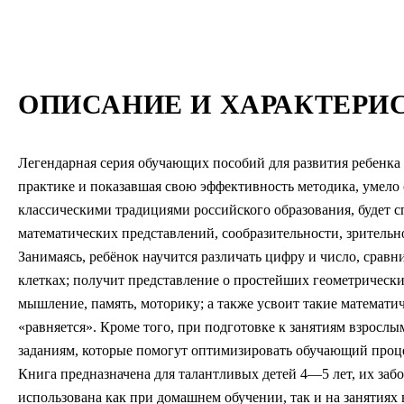
ОПИСАНИЕ И ХАРАКТЕРИ
Легендарная серия обучающих пособий для развития ребенка 
практике и показавшая свою эффективность методика, умел
классическими традициями российского образования, будет 
математических представлений, сообразительности, зритель
Занимаясь, ребёнок научится различать цифру и число, сравн
клетках; получит представление о простейших геометрически
мышление, память, моторику; а также усвоит такие математи
«равняется». Кроме того, при подготовке к занятиям взросл
заданиям, которые помогут оптимизировать обучающий проц
Книга предназначена для талантливых детей 4—5 лет, их за
использована как при домашнем обучении, так и на занятиях в