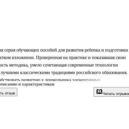
я серия обучающих пособий для развития ребенка и подготовки
атком изложении. Проверенная на практике и показавшая свою
ость методика, умело сочетающая современные технологии
с лучшими классическими традициями российского образования,
обствовать развитию у дошкольника элементарных
описанию и характеристикам
ских представлений, сообразительности, зрительной памяти,
ть отзыв
Читать отрыво
о мышления.
 ребёнок научится различать цифру и число, сравнивать предмет
тву, рисовать узоры и писать цифры в клетках; получит
ение о простейших геометрических фигурах; потренирует навык
жет развить внимание, мышление, память, моторику; а также ус