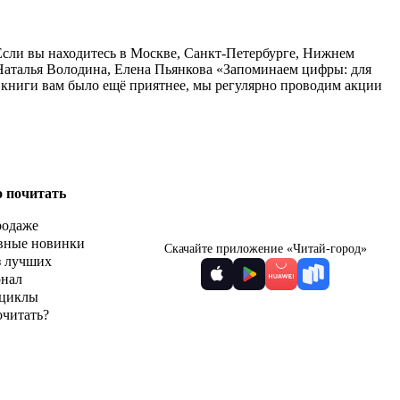
 Если вы находитесь в Москве, Санкт-Петербурге, Нижнем
 Наталья Володина, Елена Пьянкова «Запоминаем цифры: для
ь книги вам было ещё приятнее, мы регулярно проводим акции
о почитать
родаже
вные новинки
Скачайте приложение «Читай-город»
з лучших
рнал
циклы
очитать?