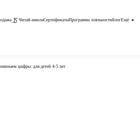
родажа
Читай-школа
Сертификаты
Программа лояльности
Блог
Ещё
оминаем цифры: для детей 4-5 лет