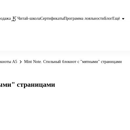
родажа
Читай-школа
Сертификаты
Программа лояльности
Блог
Ещё
окноты А5
Mint Note. Стильный блокнот с "мятными" страницами
ными" страницами