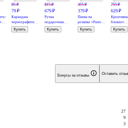
95 ₽
815 ₽
455 ₽
755 ₽
79 ₽
679 ₽
379 ₽
629 ₽
итель
Карандаш
Ручка
Папка на
Креативн
r-
чернографитный
подарочная
резинке «Pastel»
блокнот
с ластиком
шариковая
А6, 12
«Сегодня 
Купить
Купить
Купить
Купить
«Neon»,
синяя, Premium,
отделений, в
никогда» А
GoodMark, HB, в
Schiller
ассортименте
листов, Э
ассортименте
Оставить отзы
Бонусы за отзывы
27
9
3