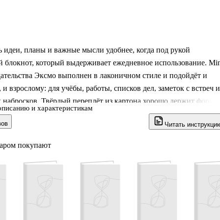
 идеи, планы и важные мысли удобнее, когда под рукой
 блокнот, который выдерживает ежедневное использование. Min
дательства Эксмо выполнен в лаконичном стиле и подойдёт и
 и взрослому: для учёбы, работы, списков дел, заметок с встреч и
 набросков. Твёрдый переплёт из картона хорошо держит форму
описанию и характеристикам
страницы в сумке или рюкзаке, а спокойный мятный дизайн
вов
Читать инструкци
местно в любой обстановке.
варом покупают