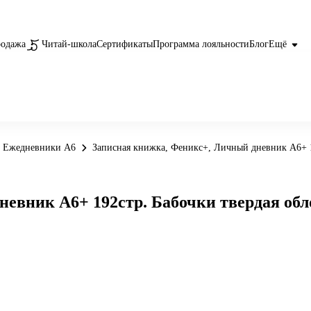
родажа
Читай-школа
Сертификаты
Программа лояльности
Блог
Ещё
Ежедневники А6
Записная книжка, Феникс+, Личный дневник А6+ 1
евник А6+ 192стр. Бабочки твердая обл