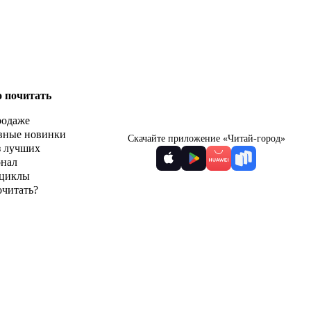
о почитать
родаже
вные новинки
Скачайте приложение «Читай-город»
з лучших
рнал
циклы
очитать?