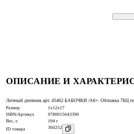
ОПИСАНИЕ И ХАРАКТЕРИ
Личный дневник арт. 45462 БАБОЧКИ /А6+. Обложка 7БЦ полно
Размер
1x12x17
ISBN/Артикул
9780015643390
Вес, г.
194 г
360252
ID товара