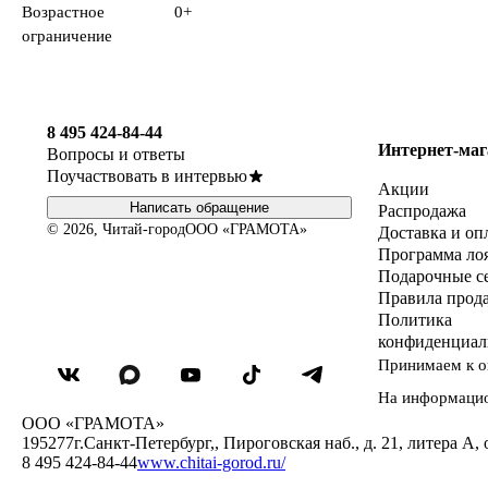
Возрастное
0+
ограничение
8 495 424-84-44
Интернет-маг
Вопросы и ответы
Поучаствовать в интервью
Акции
Написать обращение
Распродажа
© 2026, Читай-город
ООО «ГРАМОТА»
Доставка и оп
Программа ло
Подарочные с
Правила прод
Политика
конфиденциал
Принимаем к о
На информаци
ООО «ГРАМОТА»
195277
г.Санкт-Петербург,
,
Пироговская наб., д. 21, литера А, 
8 495 424-84-44
www.chitai-gorod.ru/