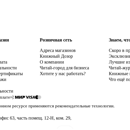
азин
Розничная сеть
Знаем, чт
Адреса магазинов
Скоро в п
Книжный Дозор
Эксклюзи
лата
О компании
Лучшие и
яльности
Читай-город для бизнеса
Читай-жу
ертификаты
Хотите у нас работать?
Книжные 
ажи
Что ещё п
ьности
плате
онном ресурсе применяются
рекомендательные технологии
.
офис 63, часть помещ. 12-Н, ком. 29
,