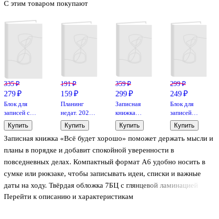
С этим товаром покупают
335 ₽
191 ₽
359 ₽
299 ₽
279 ₽
159 ₽
299 ₽
249 ₽
Блок для
Планинг
Записная
Блок для
записей с
недат. 2025г.
книжка
записей
карандашом
64л 165*90
«Soul.
«Коты»,
Купить
Купить
Купить
Купить
«Кот,
"ЗЕЛЁНЫЕ
Звездопад»
85х190 мм,
Записная книжка «Всё будет хорошо» поможет держать мысли и
Дворцовый
КРИСТАЛЛЫ"
А6, 120
50 листов
мост,
карманный,
листов в
планы в порядке и добавит спокойной уверенности в
Петропавловская
мягк.переплет,
клетку,
повседневных делах. Компактный формат А6 удобно носить в
крепость»,
обл.картон,
спираль, Be
сумке или рюкзаке, чтобы записывать идеи, списки и важные
100х280 мм,
мат.ламинация,
Smart
40 листов, на
офсет
даты на ходу. Твёрдая обложка 7БЦ с глянцевой ламинацией
магните,
Перейти к описанию и характеристикам
защищает блок и дольше сохраняет аккуратный вид. Разлиновка
Знаковые
в клетку подходит для заметок, расчётов и небольших схем, а
сувениры