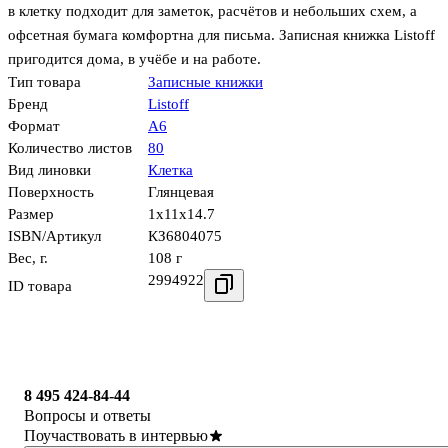
в клетку подходит для заметок, расчётов и небольших схем, а
офсетная бумага комфортна для письма. Записная книжка Listoff
пригодится дома, в учёбе и на работе.
Тип товара
Записные книжки
Бренд
Listoff
Формат
А6
Количество листов
80
Вид линовки
Клетка
Поверхность
Глянцевая
Размер
1x11x14.7
ISBN/Артикул
КЗ6804075
Вес, г.
108 г
2994922
ID товара
8 495 424-84-44
Вопросы и ответы
Поучаствовать в интервью