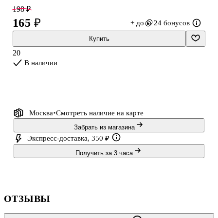
офсетная бумага комфортна для письма. Записная книжка Listoff
198 ₽
пригодится дома, в учёбе и на работе.
165 ₽
+ до
24 бонусов
Купить
20
В наличии
Москва
Смотреть наличие
на карте
Забрать из магазина
Экспресс-доставка, 350 ₽
Получить за 3 часа
ОТЗЫВЫ