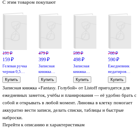
С этим товаром покупают
191 ₽
479 ₽
598 ₽
708 ₽
159 ₽
399 ₽
498 ₽
590 ₽
Гелевая ручка
Записная
Записная
Ежедневник
черная 0,5
книжка
книжка
недатированный
мм, Prima,
«Gallery.
«Софт-тач»,
«Виннер»
Купить
Купить
Купить
Купить
Yoi, в
Каштановый»
мятная, А6–,
А5, мятный,
Записная книжка «Fantasy. Голубой» от Listoff пригодится для
ассортименте
А6, 80
120 листов
120 листов,
листов в
экокожа,
ежедневных заметок, учёбы и планирования — её удобно брать с
клетку,
Escalada
собой и открывать в любой момент. Линовка в клетку помогает
экокожа,
аккуратно вести записи, делать списки, таблицы и быстрые
Listoff
наброски.
Перейти к описанию и характеристикам
Обложка из экокожи приятна на ощупь и выглядит аккуратно