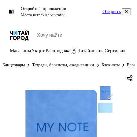
Откройте в приложении
Открыть
Место встречи с книгами
Магазины
Акции
Распродажа
Читай-школа
Сертификаты
П
Канцтовары
Тетради, блокноты, ежедневники
Блокноты
Блок