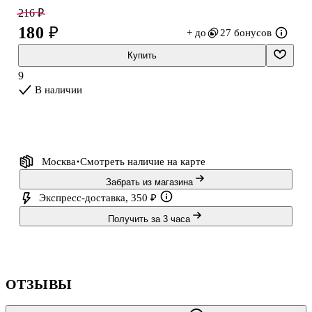
даже при частом использовании. Нежный голубой цвет
216 ₽
добавляет спокойный, чуть мечтательный акцент и подойдёт
180 ₽
+ до
27 бонусов
тем, кто любит стильные канцелярские мелочи. Формат А6 легко
помещается в сумку, рюкзак или карман куртки.
Купить
9
В наличии
Москва
Смотреть наличие
на карте
Забрать из магазина
Экспресс-доставка, 350 ₽
Получить за 3 часа
ОТЗЫВЫ