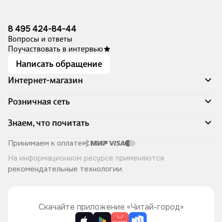
8 495 424-84-44
Вопросы и ответы
Поучаствовать в интервью
Написать обращение
Интернет-магазин
Акции
Розничная сеть
Распродажа
Доставка и оплата
Адреса магазинов
Знаем, что почитать
Программа лояльности
Книжный Дозор
Подарочные сертификаты
О компании
Скоро в продаже
Принимаем к оплате
Правила продажи
Читай-город для бизнеса
Эксклюзивные новинки
На информационном ресурсе применяются
Политика конфиденциальности
Хотите у нас работать?
Лучшие из лучших
рекомендательные технологии
.
Читай-журнал
Книжные циклы
Что ещё почитать?
Скачайте приложение «Читай-город»