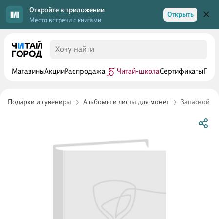
Откройте в приложении
Открыть
Место встречи с книгами
Магазины
Акции
Распродажа
Читай-школа
Сертификаты
Прог
Подарки и сувениры
Альбомы и листы для монет
Запасной в