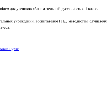
обием для учеников «Занимательный русский язык. 1 класс.
тельных учреждений, воспитателям ГПД, методистам, слушател
вузов.
ровна Буряк