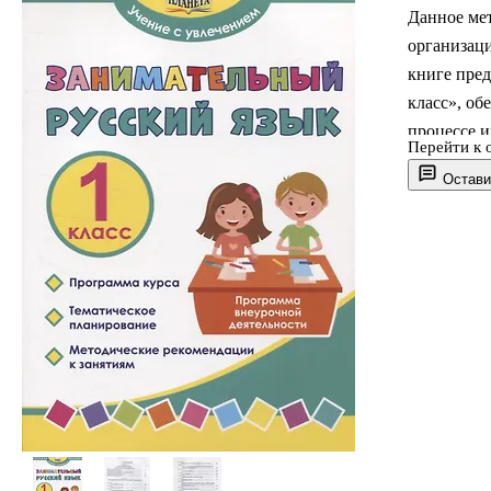
Данное мет
организаци
книге пред
класс», об
процессе и
Перейти к 
соответст
Остави
пояснитель
результато
пособии та
Данное мет
учеников 