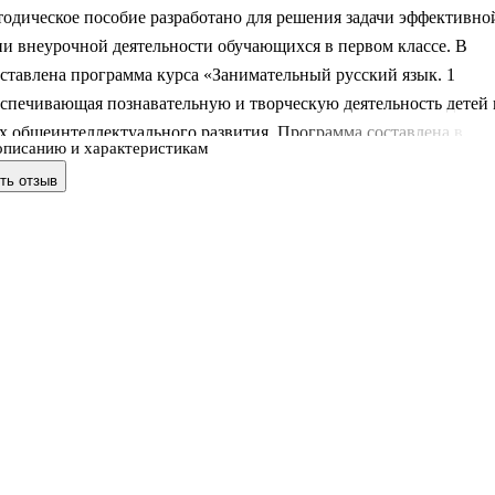
одическое пособие разработано для решения задачи эффективно
и внеурочной деятельности обучающихся в первом классе. В
ставлена программа курса «Занимательный русский язык. 1
еспечивающая познавательную и творческую деятельность детей 
х общеинтеллектуального развития. Программа составлена в
описанию и характеристикам
вии с требованиями ФГОС НОО и содержит подробную
ть отзыв
ную записку (с указанием целей, задач курса, планируемых
в освоения курса обучающимися), тематическое планирование. В
кже даны методические указания к занятиям.
одическое пособие выпускается в комплекте с пособием для
«Занимательный русский язык.