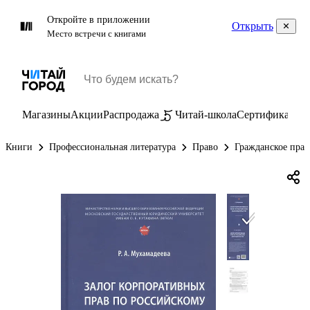
Откройте в приложении
Открыть
Место встречи с книгами
Магазины
Акции
Распродажа
Читай-школа
Сертификаты
П
Книги
Профессиональная литература
Право
Гражданское прав