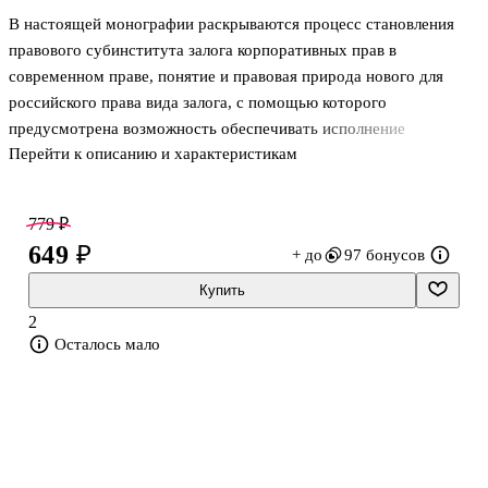
В настоящей монографии раскрываются процесс становления
правового субинститута залога корпоративных прав в
современном праве, понятие и правовая природа нового для
российского права вида залога, с помощью которого
предусмотрена возможность обеспечивать исполнение
Перейти к описанию и характеристикам
обязательств. В монографии раскрываются вопросы, с которыми
сталкиваются субъекты правоотношения, и предлагаются пути
совершенствования норм, регулирующих рассматриваемый вид
779 ₽
залога. Материал изложен с учетом последних изменений
649 ₽
+ до
97 бонусов
гражданского, предпринимательского, корпоративного
законодательства, а также тенденций судебно-арбитражной
Купить
практики. Законодательство приведено по состоянию на апрель
2
2024 г. Книга рассчитана на широкий круг
Осталось мало