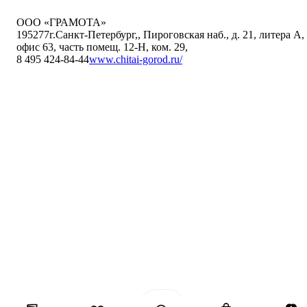
ООО «ГРАМОТА»
195277
г.Санкт-Петербург,
,
Пироговская наб., д. 21, литера А,
офис 63, часть помещ. 12-Н, ком. 29
,
8 495 424-84-44
www.chitai-gorod.ru/