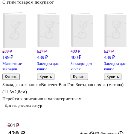
С этим товаром покупают
239 ₽
527 ₽
480 ₽
527 ₽
199 ₽
439 ₽
400 ₽
439 ₽
Магнитные
Закладка для
Закладка для
Закладка для
закладки
книг с
книг с
книг с
«Ван Гог», 6
подвеской
подвеской
подвеской
Купить
Купить
Купить
Купить
штук
Цветок
Листок
Цветы
Закладка для книг «Винсент Ван Гог. Звездная ночь» (металл)
(металл) (12-
Гинкго
Сакуры
D3-8104-
(металл)
(металл)
(11,3х2,8см)
202510-STB-
(7х6см) (12-
(5х5см) (12-
Перейти к описанию и характеристикам
77)
D3-8104-
D3-8104-
Для творческих натур
202510-STB-
202510-STB-
86)
82)
504 ₽
420 ₽
+ до
63 бонусов