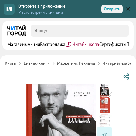
Откройте в приложении
Открыть
Место встречи с книгами
Магазины
Акции
Распродажа
Читай-школа
Сертификаты
Прог
Книги
Бизнес-книги
Маркетинг. Реклама
Интернет-маркет
+2