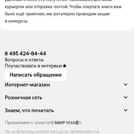
курьером или отправка почтой. Чтобы покупать книги вам
было ещё приятнее, мы регулярно проводим акции
и конкурсы.
8 495 424-84-44
Вопросы и ответы
Поучаствовать в интервью
Написать обращение
Интернет-магазин
Акции
Розничная сеть
Распродажа
Доставка и оплата
Адреса магазинов
Знаем, что почитать
Программа лояльности
Книжный Дозор
Подарочные сертификаты
О компании
Скоро в продаже
Принимаем к оплате
Правила продажи
Читай-город для бизнеса
Эксклюзивные новинки
На информационном ресурсе применяются
Политика конфиденциальности
Хотите у нас работать?
Лучшие из лучших