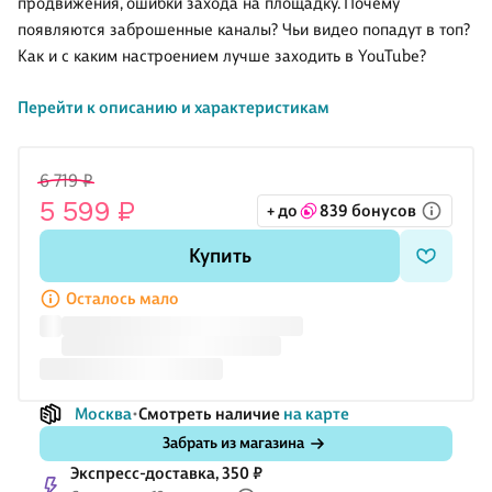
продвижения, ошибки захода на площадку. Почему
появляются заброшенные каналы? Чьи видео попадут в топ?
Как и с каким настроением лучше заходить в YouTube?
Перейти к описанию и характеристикам
Александр Борисов, известный эксперт по запускам и
продвижению YouTube-каналов под ключ, снимает видео на
65 млн зрителей в месяц для таких профессионалов, как
6 719 ₽
Марк Бартон, Оскар Хартманн, Александр Дзидзария, Седа
5 599 ₽
+ до
839 бонусов
Каспарова и многих других. В книге он рассказал о том, что
именно отличает искусных мастеров своего дела.
Купить
Доступность и расширенные возможности YouTube могут
Осталось мало
предоставить все необходимое эксперту, чтобы за короткое
время стать известным. Исследования автора на основе
работ
Москва
Смотреть наличие
на карте
Забрать из магазина
Экспресс-доставка, 350 ₽