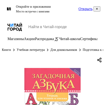
Откройте в приложении
Открыть
Место встречи с книгами
Магазины
Акции
Распродажа
Читай-школа
Сертификаты
П
Книги
Учебная литература
Для дошкольников
Подготовка к ш