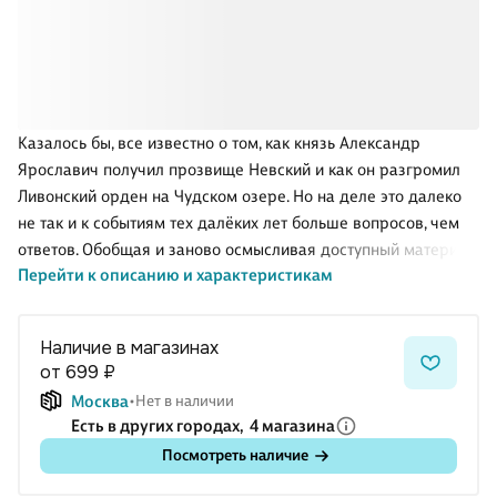
Казалось бы, все известно о том, как князь Александр
Ярославич получил прозвище Невский и как он разгромил
Ливонский орден на Чудском озере. Но на деле это далеко
не так и к событиям тех далёких лет больше вопросов, чем
ответов. Обобщая и заново осмысливая доступный материал
Перейти к описанию и характеристикам
и многочисленные труды на эту тему, автор,
профессиональный историк, предлагает свежий взгляд на то,
что происходило восемьсот лет назад на северо-западе
Наличие в магазинах
Руси.
от 699 ₽
Москва
Нет в наличии
Есть в других городах,
4 магазина
Посмотреть наличие