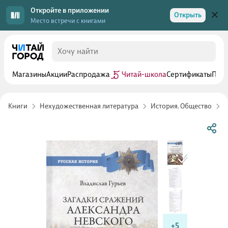
Откройте в приложении
Открыть
Место встречи с книгами
Магазины
Акции
Распродажа
Читай-школа
Сертификаты
Прог
Книги
Нехудожественная литература
История. Общество
Р
+5