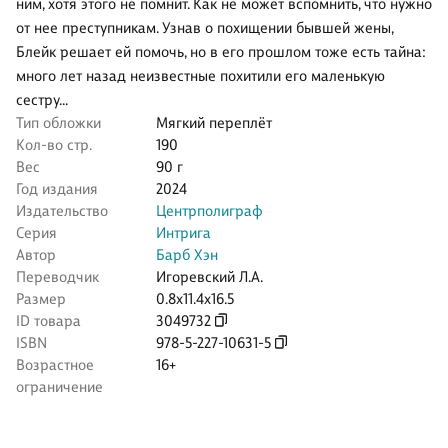
ним, хотя этого не помнит. Как не может вспомнить, что нужно
от нее преступникам. Узнав о похищении бывшей жены,
Блейк решает ей помочь, но в его прошлом тоже есть тайна:
много лет назад неизвестные похитили его маленькую
сестру...
Тип обложки
Мягкий переплёт
Кол-во стр.
190
Вес
90 г
Год издания
2024
Издательство
Центрполиграф
Серия
Интрига
Автор
Барб Хэн
Переводчик
Игоревский Л.А.
Размер
0.8x11.4x16.5
ID товара
3049732
ISBN
978-5-227-10631-5
Возрастное
16+
ограничение