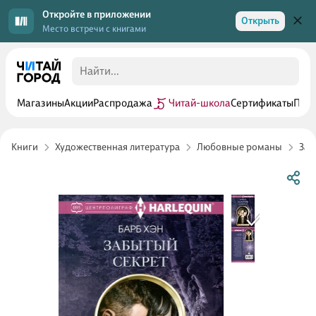
Откройте в приложении
Открыть
Место встречи с книгами
Магазины
Акции
Распродажа
Читай-школа
Сертификаты
Прог
Книги
Художественная литература
Любовные романы
Зар