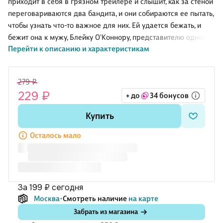
приходит в себя в грязном трейлере и слышит, как за стеной
переговариваются два бандита, и они собираются ее пытать,
чтобы узнать что-то важное для них. Ей удается бежать, и
бежит она к мужу, Блейку О'Коннору, представителю одной
Перейти к описанию и характеристикам
из богатейших семей в Техасе и сотруднику полиции. Но
оказывается, Алиса несколько месяцев назад развелась с
ним, хотя этого не помнит. Как не может вспомнить, что нужно
279 ₽
от нее преступникам. Узнав о похищении бывшей жены,
229 ₽
+ до
34 бонусов
Блейк решает ей помочь, но в его прошлом тоже есть тайна:
много лет назад неизвестные похитили его маленькую
Купить
сестру...
Осталось мало
за 199 ₽
сегодня
Москва
Смотреть наличие
на карте
Забрать из магазина