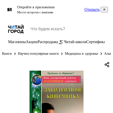
Откройте в приложении
Открыть
Место встречи с книгами
Магазины
Акции
Распродажа
Читай-школа
Сертификаты
П
Книги
Научно-популярные книги
Медицина и здоровье
Альте