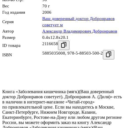
Вес
70 г
Год издания
2006
Ваш доверенный доктор Добронравов
Серия
советует м
Автор
Александр Владимирович Добронравов
Размер
0.4x12.8x20.1
2116658
ID товара
5885035008
,
978-5-88503-500-2
ISBN
Книга «Заболевания кишечника (мягк)(Ваш доверенный
доктор Добронравов советует). Добронравов А. (Диля)» есть
в наличии в интернет-магазине «Читай-город»
по привлекательной цене. Если вы находитесь в Москве,
Санкт-Петербурге, Нижнем Новгороде, Казани,
Екатеринбурге, Ростове-на-Дону или любом другом регионе
России, вы можете оформить заказ на книгу Александр
Добронравов «Заболевания кишечника (мягк)(Ваш