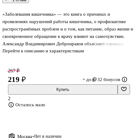
«Заболевания кишечника» — это книга о причинах и
проявлениях нарушений работы кишечника, о профилактике
распространённых проблем и о том, как питание, образ жизни и
своевременное обращение к врачу влияют на самочувствие.
Александр Владимирович Добронравов объясняет сложные
Перейти к описанию и характеристикам
медицинские темы понятным языком, без перегрузки терминами,
помогая лучше понять, на какие симптомы стоит обратить
внимание, какие обследования могут понадобиться и почему
267 ₽
важно не откладывать заботу о здоровье. Издание подойдёт тем,
219 ₽
+ до
32 бонусов
кто хочет разобраться в теме осознанно и получить доступное
представление о современных подходах к диагностике и
Купить
лечению.
2
Осталось мало
О чём книга
Книга посвящена заболеваниям кишечника, их воз
Москва
Нет в наличии