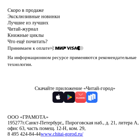
Скоро в продаже
Эксклюзивные новинки
Лучшие из лучших
Читай-журнал
Книжные циклы
Что ещё почитать?
Принимаем к оплате
На информационном ресурсе применяются
рекомендательные
технологии
.
Скачайте приложение «Читай-город»
ООО «ГРАМОТА»
195277
г.Санкт-Петербург,
,
Пироговская наб., д. 21, литера А,
офис 63, часть помещ. 12-Н, ком. 29
,
8 495 424-84-44
www.chitai-gorod.ru/