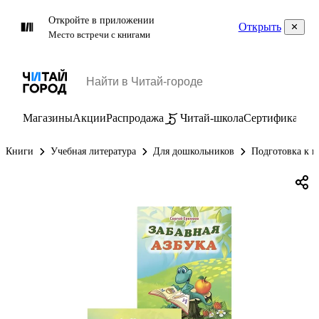
Откройте в приложении
Открыть
Место встречи с книгами
Магазины
Акции
Распродажа
Читай-школа
Сертификаты
П
Книги
Учебная литература
Для дошкольников
Подготовка к ш