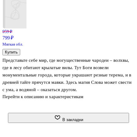
959 ₽
799 ₽
Мягкая обл.
Купить
Представьте себе мир, где могущественные чародеи – волхвы,
где в лесу обитают крылатые вилы. Тут Боги возвели
монументальные города, которые украшают резные терема, и в
древней тайге прячутся мавки. Здесь магия Слова может свести
с ума, а водяной – оказаться другом.
Перейти к описанию и характеристикам
На просторах этого мира разворачивается история самого
Кощея Бессмертного, имя которого столько веков приводит
жителей Сваргореи в ужас. История о молодых годах будущего
В закладки
Владыки, о том времени, когда Кощей был человеком. Это сказ о
событиях, благодаря которым он заключил свою душу в Иглу, и