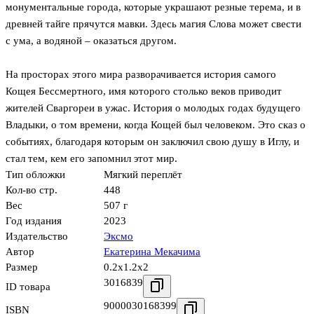
монументальные города, которые украшают резные терема, и в
древней тайге прячутся мавки. Здесь магия Слова может свести
с ума, а водяной – оказаться другом.
На просторах этого мира разворачивается история самого
Кощея Бессмертного, имя которого столько веков приводит
жителей Сваргореи в ужас. История о молодых годах будущего
Владыки, о том времени, когда Кощей был человеком. Это сказ о
событиях, благодаря которым он заключил свою душу в Иглу, и
стал тем, кем его запомнил этот мир.
Тип обложки
Мягкий переплёт
Кол-во стр.
448
Вес
507 г
Год издания
2023
Издательство
Эксмо
Автор
Екатерина Мекачима
Размер
0.2x1.2x2
3016839
ID товара
9000030168399
ISBN