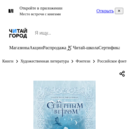
Откройте в приложении
Открыть
Место встречи с книгами
Магазины
Акции
Распродажа
Читай-школа
Сертификаты
П
Книги
Художественная литература
Фэнтези
Российское фэнте