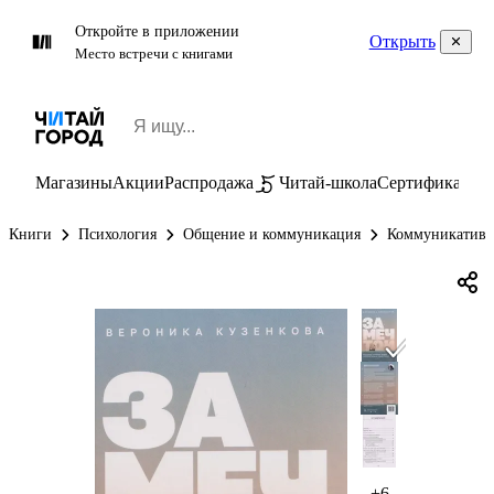
Откройте в приложении
Открыть
Место встречи с книгами
Магазины
Акции
Распродажа
Читай-школа
Сертификаты
П
Книги
Психология
Общение и коммуникация
Коммуникативн
+6