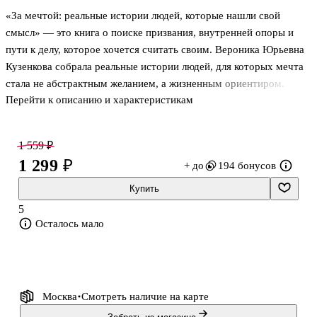
«За мечтой: реальные истории людей, которые нашли свой
смысл» — это книга о поиске призвания, внутренней опоры и
пути к делу, которое хочется считать своим. Вероника Юрьевна
Кузенкова собрала реальные истории людей, для которых мечта
стала не абстрактным желанием, а жизненным ориентиром.
Перейти к описанию и характеристикам
Здесь важен не только итог, но и сам путь: сомнения,
препятствия, личный выбор и готовность действовать. Такой
формат особенно близок тем, кто ищет смысл, интересуется
1 559 ₽
личностным ростом и хочет читать не общие рассуждения, а
1 299 ₽
+ до
194 бонусов
живые человеческие истории.
Купить
О чём книга
5
Осталось мало
В центре — реальные истории людей из разных уголков России,
которые нашли своё призвание. Среди героев есть
предприниматели, путешест
Москва
Смотреть наличие
на карте