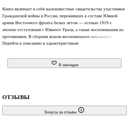
Книга включает в себя малоизвестные свидетельства участников
Гражданской войны в России, переживших в составе Южной
армии Восточного фронта белых летом — осенью 1919 г.
эпопею отступления с Южного Урала, а также воспоминания их
противников. В сборник вошли воспоминания начальника
Перейти к описанию и характеристикам
снабжений Южной армии генерала С. А. Ще-пихина, начальника
штаба Оренбургской казачьей пластунской дивизии полковника
А. Ю. Лейбурга, письма полковника Я. М. Розенбаума, впервые
переведенные с эстонского языка, и другие материалы. Большая
В закладки
часть воспоминаний и документов публикуется впервые.
Предложенные вниманию читателя материалы реконструируют
драматичную картину стремительного поражения белых.
Издание снабжено об
ОТЗЫВЫ
Бонусы за отзывы