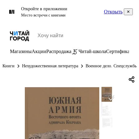
Откройте в приложении
Открыть
Место встречи с книгами
Магазины
Акции
Распродажа
Читай-школа
Сертификаты
П
Книги
Нехудожественная литература
Военное дело. Спецслужбы