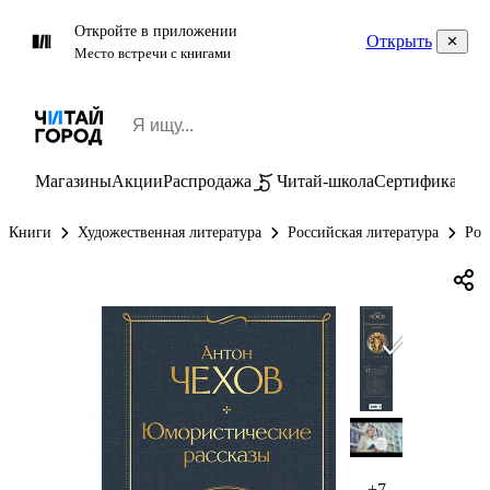
Откройте в приложении
Открыть
Место встречи с книгами
Магазины
Акции
Распродажа
Читай-школа
Сертификаты
П
Книги
Художественная литература
Российская литература
Рос
+7