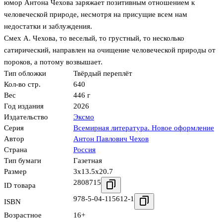
юмор Антона Чехова заряжает позитивным отношением к
человеческой природе, несмотря на присущие всем нам
недостатки и заблуждения.
Смех А. Чехова, то веселый, то грустный, то несколько
сатирический, направлен на очищение человеческой природы от
пороков, а потому возвышает.
Тип обложки
Твёрдый переплёт
Кол-во стр.
640
Вес
446 г
Год издания
2026
Издательство
Эксмо
Серия
Всемирная литература. Новое оформление
Автор
Антон Павлович Чехов
Страна
Россия
Тип бумаги
Газетная
Размер
3x13.5x20.7
2808715
ID товара
978-5-04-115612-1
ISBN
Возрастное
16+