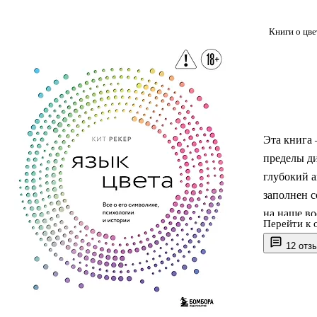
Книги о цве
Эта книга 
пределы ди
глубокий 
заполнен с
на наше во
Перейти к 
власти, см
12 отз
ярости? Ка
противоре
Автор книг