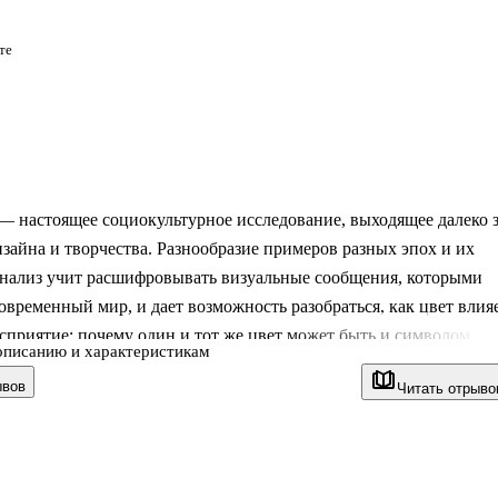
те
— настоящее социокультурное исследование, выходящее далеко 
зайна и творчества. Разнообразие примеров разных эпох и их
анализ учит расшифровывать визуальные сообщения, которыми
овременный мир, и дает возможность разобраться, как цвет влия
сприятие: почему один и тот же цвет может быть и символом
описанию и характеристикам
ерти и плодородия, а другой — символом радушия, страсти и
ывов
Читать отрыво
к порой полярные смыслы соседствуют рядом? И так ли уж они
чивы?
и Кит Рикер — писатель, редактор и прогнозист тенденций и