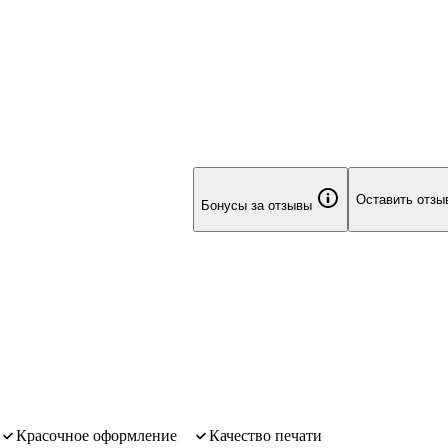
уже 35 лет работает в сфере создания медиаконтента, маркетинга
изнеса. В его портфолио — проекты с
Оставить отзы
Бонусы за отзывы
красочное оформление
качество печати