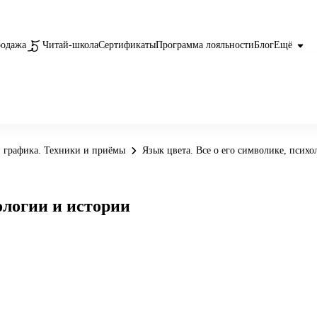
родажа
Читай-школа
Сертификаты
Программа лояльности
Блог
Ещё
 графика. Техники и приёмы
Язык цвета. Все о его символике, псих
ологии и истории