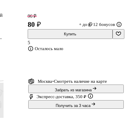
ой
96 ₽
80 ₽
+ до
12 бонусов
Купить
—
5
Осталось мало
Москва
Смотреть наличие
на карте
Забрать из магазина
Экспресс-доставка, 350 ₽
Получить за 3 часа
359 ₽
311 ₽
419 ₽
438 ₽
299 ₽
259 ₽
349 ₽
365 ₽