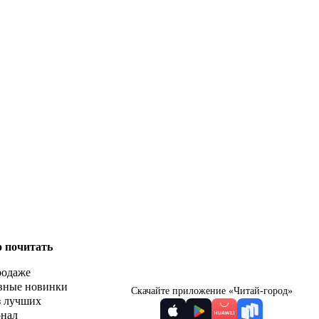
о почитать
родаже
вные новинки
Скачайте приложение «Читай-город»
з лучших
рнал