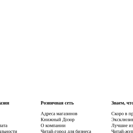
азин
Розничная сеть
Знаем, чт
Адреса магазинов
Скоро в п
Книжный Дозор
Эксклюзи
лата
О компании
Лучшие и
яльности
Читай-город для бизнеса
Читай-жу