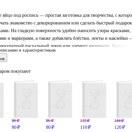
 яйцо под роспись — простая заготовка для творчества, с котор
чать знакомство с декорированием или сделать быстрый подарок
ами. На гладкую поверхность удобно наносить узоры красками,
ми и маркерами, а также добавлять блёстки, ленты и наклейки 
аккуратный пасхальный декор или элемент интерьера. Подходит
описанию и характеристикам
й с детьми от 6 лет и для спокойного хобби взрослых. Заготовка
вов
 поэтому её удобно хранить и брать с собой на мастер-класс.
варом покупают
96 ₽
96 ₽
132 ₽
144 ₽
80 ₽
80 ₽
110 ₽
120 ₽