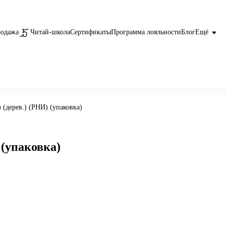
родажа
Читай-школа
Сертификаты
Программа лояльности
Блог
Ещё
 (дерев.) (РНИ) (упаковка)
 (упаковка)