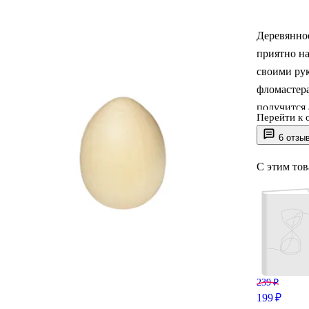
Деревянное
приятно на
своими рук
фломастера
получится 
Перейти к 
для заняти
6 отзы
упакована,
С этим то
239 ₽
199 ₽