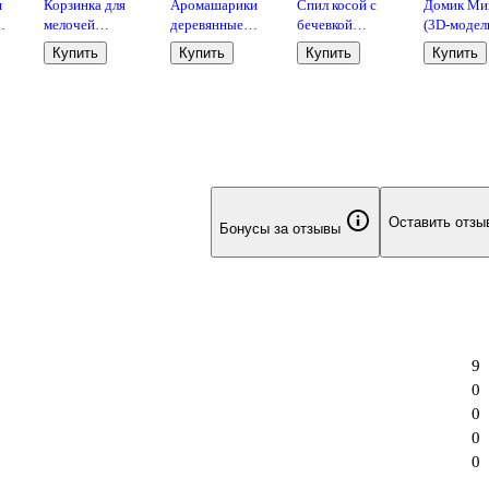
я
Корзинка для
Аромашарики
Спил косой с
Домик Ми
мелочей
деревянные
бечевкой
(3D-модел
(салатный)
(лаванда) (5 шт.)
22х7х1см(дерево)
(151774)
Купить
Купить
Купить
Купить
(719054)
(55х44х60
(игрушка 
дерева)
(упаковка)
Оставить отзы
Бонусы за отзывы
9
0
0
0
0