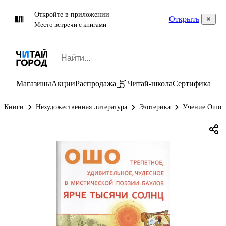
Откройте в приложении
Открыть
Место встречи с книгами
Магазины
Акции
Распродажа
Читай-школа
Сертификаты
П
Книги
Нехудожественная литература
Эзотерика
Учение Ошо