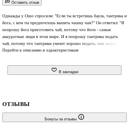
Оставить отзыв
Однажды у Ошо спросили: "Если ты встретишь баула, тантрика и
йога, с кем ты предпочтешь выпить чашку чая?" Он ответил: "Я
попрошу йога приготовить чай, потому что йоги - самые
аккуратные люди в этом мире. И я попрошу тантрика подать
чай, потому что тантрики умеют хорошо подать, они знают, что
Перейти к описанию и характеристикам
такое церемония. Но пить чай я буду с баулом". Кто такие баулы?
И почему Ошо предпочитает пить чай в их обществе? В этой
книге читатели найдут ответы на эти вопросы, а также узнают,
как получилось, что великий Мастер сам захотел стать баулом -
В закладки
бродячим поэтом-музыкантом - и чему современным людям
стоит поучиться у этих индийских мистиков. С удивительной
проницательностью, любовью и простотой Ошо рассказ
ОТЗЫВЫ
Бонусы за отзывы