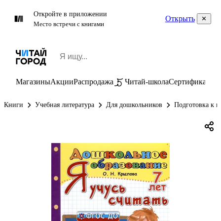
Откройте в приложении
Открыть
Место встречи с книгами
Магазины
Акции
Распродажа
Читай-школа
Сертификаты
П
Книги
Учебная литература
Для дошкольников
Подготовка к ш