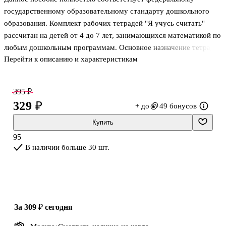
государственному образовательному стандарту дошкольного
образования. Комплект рабочих тетрадей "Я учусь считать"
рассчитан на детей от 4 до 7 лет, занимающихся математикой по
любым дошкольным программам. Основное назначение тетради
Перейти к описанию и характеристикам
"Я учусь считать" заключается в развитии представлений у детей
7 лет элементарных математических понятий. Пособие
рассчитано на воспитателей детских садов, методистов, а также
395 ₽
родителей для занятий с детьми 7 лет. Приказом № 699
329 ₽
+ до
49 бонусов
Министерства образования и науки Российской Федерации
учебные пособия издательства "Экзамен" допущены к
Купить
использованию в общеобразовательных организациях.
95
В наличии больше 30 шт.
за 309 ₽
сегодня