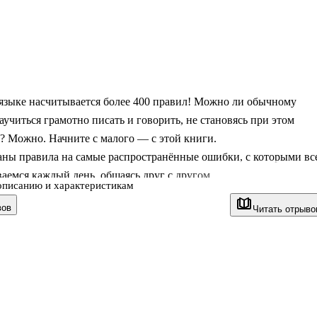
 языке насчитывается более 400 правил! Можно ли обычному
аучиться грамотно писать и говорить, не становясь при этом
? Можно. Начните с малого — с этой книги.
аны правила на самые распространённые ошибки, с которыми вс
аемся каждый день, общаясь друг с другом.
описанию и характеристикам
т вам осмыслить эти правила и запомнить их:
вов
Читать отрыво
е красочные схемы,
ые примеры из реальной жизни,
ельные факты о русском языке.
станет полезным подарком как школьникам (5-11 классов), так и
которые уважают и ценят родной язык и культуру своей страны.