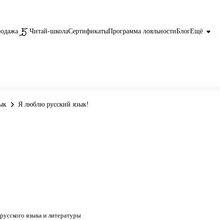
родажа
Читай-школа
Сертификаты
Программа лояльности
Блог
Ещё
ык
Я люблю русский язык!
русского языка и литературы