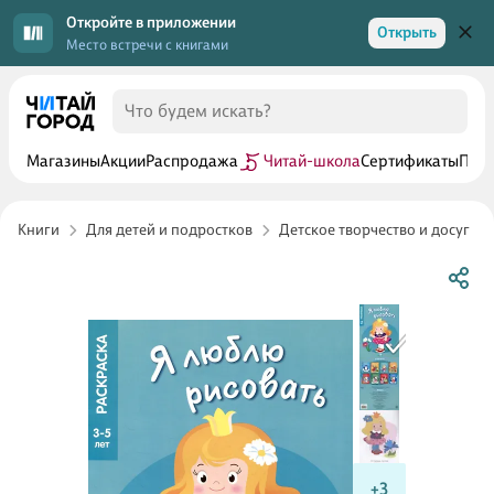
Откройте в приложении
Открыть
Место встречи с книгами
Магазины
Акции
Распродажа
Читай-школа
Сертификаты
Прог
Книги
Для детей и подростков
Детское творчество и досуг
+3