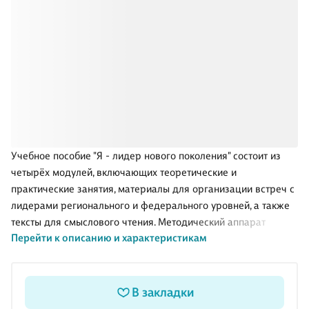
Учебное пособие "Я - лидер нового поколения" состоит из
четырёх модулей, включающих теоретические и
практические занятия, материалы для организации встреч с
лидерами регионального и федерального уровней, а также
тексты для смыслового чтения. Методический аппарат
Перейти к описанию и характеристикам
пособия нацелен на применение современных учебных
технологий, направленных на раскрытие творческого
потенциала учащихся, развитие у школьников критического
мышления и формирование "гибких навыков": умение
В закладки
ответственно принимать решения, работать в команде,