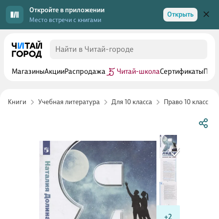
Откройте в приложении
Открыть
Место встречи с книгами
Магазины
Акции
Распродажа
Читай-школа
Сертификаты
Прог
Книги
Учебная литература
Для 10 класса
Право 10 класс
+2