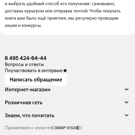
и выбрать удобный способ его получения: самовывоз,
доставка курьером или отправка почтой. Чтобы покупать
книги вам было ещё приятнее, мы регулярно проводим
акции и конкурсы.
8 495 424-84-44
Вопросы и ответы
Поучаствовать в интервью
Написать обращение
Интернет-магазин
Акции
Розничная сеть
Распродажа
Доставка и оплата
Адреса магазинов
Знаем, что почитать
Программа лояльности
Книжный Дозор
Подарочные сертификаты
О компании
Скоро в продаже
Принимаем к оплате
Правила продажи
Читай-город для бизнеса
Эксклюзивные новинки