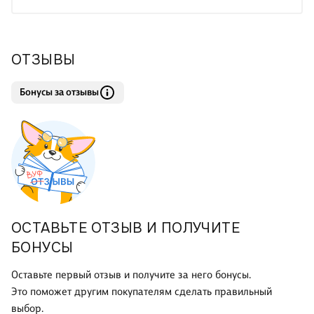
выступать на публике, управлять своими эмоциями, вести
переговоры, планировать своё время и др.
Автор пособия - кандидат экономических наук, бизнес-коуч
ОТЗЫВЫ
международного класса На
Бонусы за отзывы
ОСТАВЬТЕ ОТЗЫВ И ПОЛУЧИТЕ
БОНУСЫ
Оставьте первый отзыв и получите за него бонусы.
Это поможет другим покупателям сделать правильный
выбор.