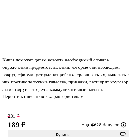
Книга поможет детям усвоить необходимый словарь
определений предметов, явлений, которые они наблюдают
вокруг, сформирует умения ребенка сравнивать их, выделять в
них противоположные качества, признаки, расширит кругозор,
активизирует его речь, коммуникативные навыки.
Перейти к описанию и характеристикам
Содержание пособия соответствует требованиям ФГОС ДО и
действующих программ воспитания и обучения дошкольников.
231 ₽
Адресовано воспитателям детского сада, логопедам, педагогам
189 ₽
+ до
28 бонусов
дополнительного образования, гувернерам и родителям для
занятий с детьми дошкольного возраста. Тексты читает детям
Купить