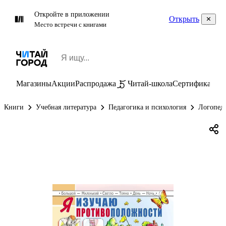
Откройте в приложении
Открыть
Место встречи с книгами
Магазины
Акции
Распродажа
Читай-школа
Сертификаты
П
Книги
Учебная литература
Педагогика и психология
Логопеди