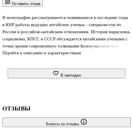
Оставить отзыв
В монографии рассматриваются появившиеся в последние годы
в КНР работы ведущих китайских ученых - специалистов по
России и российско-китайским отношениям. История марксизма,
социализма, КПСС и СССР обсуждается китайскими учеными с
точки зрения современного толкования Коммунистической
Перейти к описанию и характеристикам
партией Китая того, что трактуется там как "китаизированный
марксизм" и "китайский самобытный социализм".
.Рассматриваются также публикации об истории двусторонних
отношений России и Китая, о проблеме "неравноправия" в
В закладки
наших отношениях, о "китайско-советской войне" (так китайские
идеологи называют пограничные конфликты 1960-1970-х гг.) и
других периодах в истории наших отношений. .Многие
китайские материалы, н
ОТЗЫВЫ
Бонусы за отзывы