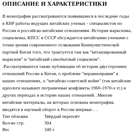
ОПИСАНИЕ И ХАРАКТЕРИСТИКИ
В монографии рассматриваются появившиеся в последние годы
в КНР работы ведущих китайских ученых - специалистов по
России и российско-китайским отношениям. История марксизма,
социализма, КПСС и СССР обсуждается китайскими учеными с
точки зрения современного толкования Коммунистической
партией Китая того, что трактуется там как "китаизированный
марксизм" и "китайский самобытный социализм".
.Рассматриваются также публикации об истории двусторонних
отношений России и Китая, о проблеме "неравноправия" в
наших отношениях, о "китайско-советской войне" (так китайские
идеологи называют пограничные конфликты 1960-1970-х гг.) и
других периодах в истории наших отношений. .Многие
китайские материалы, на которых основана монография,
вводятся в научный оборот в России впервые. . .
Тип обложки
Твёрдый переплёт
Кол-во стр.
304
Вес
340 г