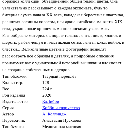
образцов коллекции, объединенной общей темой: цветы. Она
увлекательно рассказывает о каждом экспонате, будь то
бисерная сумка начала XX века, канадская берестяная шкатулка,
расшитая лосиным волосом, или яркие китайские манжеты XIX
века, украшенные крошечными «пекинскими узелками».
Разнообразие материалов поразительно: ленты, шелк, хлопок и
шерсть, рыбья чешуя и пластиковая сетка, ленты, кожа, войлок и
блестки... Великолепные цветные фотографии позволят
рассмотреть все образцы в деталях, а подробные описания
познакомят вас с удивительной историей вышивки и вдохновят
на создание собственных шедевров.
Тип обложки
Твёрдый переплёт
Кол-во стр.
128
Вес
724 г
Год издания
2020
Издательство
КоЛибри
Серия
Хобби и творчество
Автор
А. Коллиндж
Переводчик
Анастасия Нусхаева
Тип бумаги
Мелованная матовая