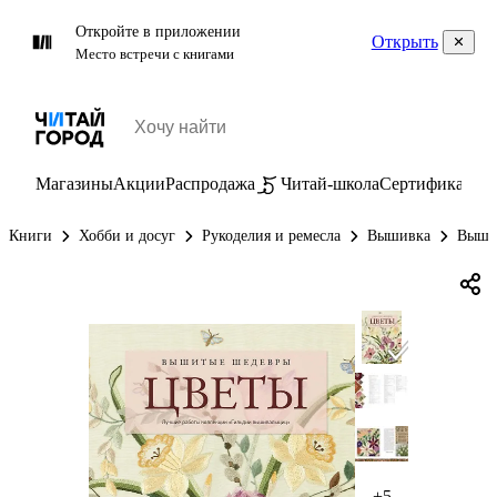
Откройте в приложении
Открыть
Место встречи с книгами
Магазины
Акции
Распродажа
Читай-школа
Сертификаты
П
Книги
Хобби и досуг
Рукоделия и ремесла
Вышивка
Вышит
+5