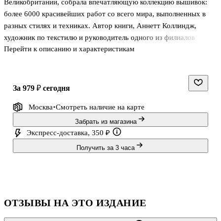
Великобритании, собрала впечатляющую коллекцию вышивок:
более 6000 красивейших работ со всего мира, выполненных в
разных стилях и техниках. Автор книги, Аннетт Коллиндж,
художник по текстилю и руководитель одного из филиалов
Перейти к описанию и характеристикам
«Гильдии», подготовила настоящую выставку из лучших
образцов коллекции, объединенной общей темой: цветы. Она
увлекательно рассказывает о каждом экспонате, будь то
бисерная сумка начала XX века, канадская берестяная шкатулка,
за 979 ₽
сегодня
расшитая лосиным волосом, или яркие китайские манжеты XIX
Москва
Смотреть наличие
на карте
века, украшенные крошечными «пекинскими узелками».
Разнообразие материалов поразительно: ленты, шелк, хлопок и
Забрать из магазина
шерсть, рыбья чешуя и пластиковая
Экспресс-доставка, 350 ₽
Получить за 3 часа
ОТЗЫВЫ НА ЭТО ИЗДАНИЕ