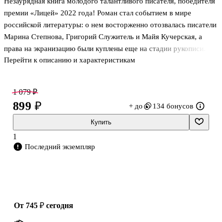
Незаурядная книга молодого талантливого писателя, победителя
премии «Лицей» 2022 года! Роман стал событием в мире
российской литературы: о нем восторженно отозвалась писатели
Марина Степнова, Григорий Служитель и Майя Кучерская, а
права на экранизацию были куплены еще на стадии рукописи.
Перейти к описанию и характеристикам
Жизнеутверждающий роман. История о человеке, который
пытается справиться с прошлым и находит в себе силы жить
1 079 ₽
дальше.
899 ₽
+ до
134 бонусов
Вне жанров. Книга «Выше ноги от земли» сочетает в себе
Купить
элементы многих жанров: психологического романа, детектива,
1
мистического триллера. Это текст, который пугает, развлекает,
Последний экземпляр
озадачивает — и неизменно увлекает.
Большая проза. Идеальное чтение для любителей классическ
от 745 ₽
сегодня