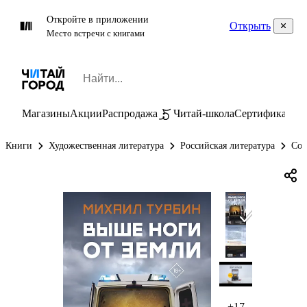
Откройте в приложении
Открыть
Место встречи с книгами
Магазины
Акции
Распродажа
Читай-школа
Сертификаты
П
Книги
Художественная литература
Российская литература
Сов
+17