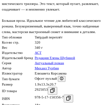
мистического триллера. Это текст, который пугает, развлекает,
озадачивает — и неизменно увлекает.
Большая проза. Идеальное чтение для любителей классического
романа. Безукоризненный, выверенный язык, точно найденные
слова, мастерски выстроенный сюжет и внимание к деталям.
Тип обложки
Твёрдый переплёт
Кол-во стр.
320
Вес
340 г
Издательство
АСТ
Издательский бренд
Редакция Елены Шубиной
Серия
Актуальный роман
Автор
Михаил Турбин
Иллюстратор
Елизавета Корсакова
Офсет пухлый
Тип бумаги
Размер
1.9x13.3x20.7
2925053
ID товара
978-5-17-150356-7
ISBN