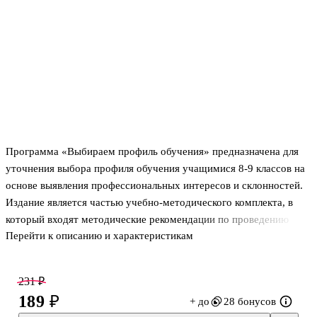
Программа «Выбираем профиль обучения» предназначена для
уточнения выбора профиля обучения учащимися 8-9 классов на
основе выявления профессиональных интересов и склонностей.
Издание является частью учебно-методического комплекта, в
который входят методические рекомендации по проведению
Перейти к описанию и характеристикам
диагностики и тетрадь самодиагностики для обучающихся,
содержащая бланки и опросники девяти информативных и
надёжных методик. Программа разработана в соответствии с
231 ₽
требованиями Федерального государственного образовательного
189 ₽
+ до
28 бонусов
стандарта основного общего образования к организации