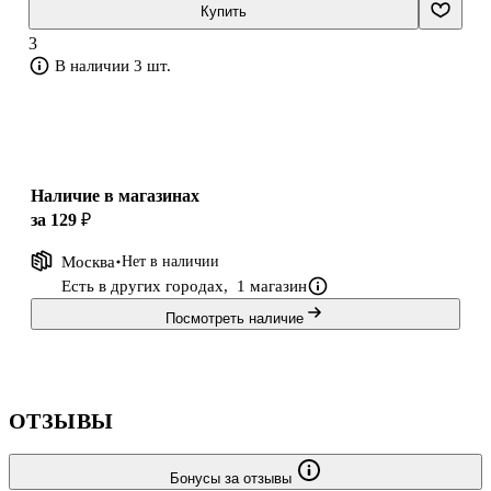
внеурочной деятельности в основной школе. Издание
Купить
адресовано классным руководителям 8-9 классов, педагогам-
3
психологам и специалистам
В наличии 3 шт.
Наличие в магазинах
за 129 ₽
Москва
Нет в наличии
Есть в других городах,
1 магазин
Посмотреть наличие
ОТЗЫВЫ
Бонусы за отзывы