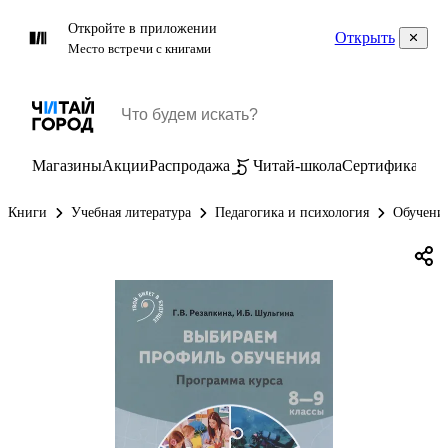
Откройте в приложении
Открыть
Место встречи с книгами
Магазины
Акции
Распродажа
Читай-школа
Сертификаты
П
Книги
Учебная литература
Педагогика и психология
Обучение