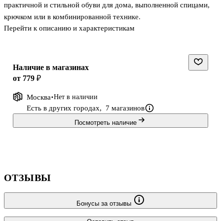
практичной и стильной обуви для дома, выполненной спицами,
крючком или в комбинированной технике.
Перейти к описанию и характеристикам
Удивительные фасоны и расцветки, необыкновенные узоры и
фурнитура, а также базовые курсы по вязанию и разнообразные
хитрости создания вязаной обуви – всё это ждет вас в книге,
которую вы держите в руках.
Наличие в магазинах
Вязать домашнюю обувь еще никогда не было так просто!
от 779 ₽
Москва
Нет в наличии
Есть в других городах,
7 магазинов
Посмотреть наличие
ОТЗЫВЫ
Бонусы за отзывы