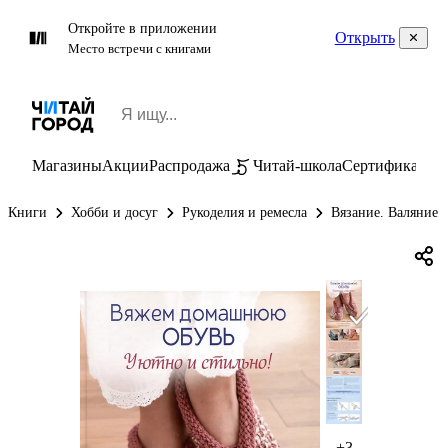
Откройте в приложении
Открыть
Место встречи с книгами
Магазины
Акции
Распродажа
Читай-школа
Сертификаты
П
Книги
Хобби и досуг
Рукоделия и ремесла
Вязание. Валяние
+3