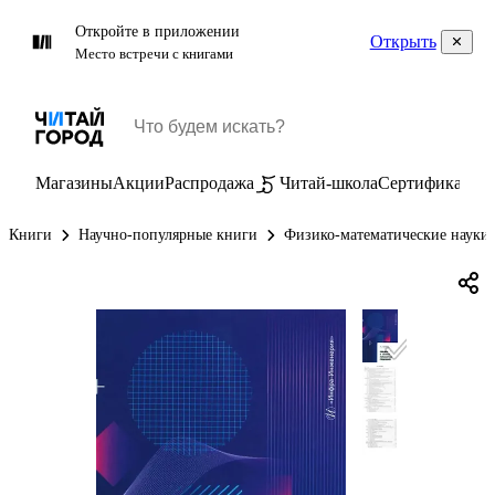
Откройте в приложении
Открыть
Место встречи с книгами
Магазины
Акции
Распродажа
Читай-школа
Сертификаты
П
Книги
Научно-популярные книги
Физико-математические науки