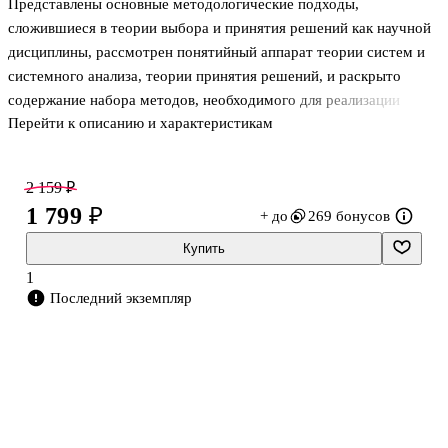
Представлены основные методологические подходы,
сложившиеся в теории выбора и принятия решений как научной
дисциплины, рассмотрен понятийный аппарат теории систем и
системного анализа, теории принятия решений, и раскрыто
содержание набора методов, необходимого для реализации
Перейти к описанию и характеристикам
процедур оптимального и рационального индивидуального
выбора, а также коллективного принятия решения. Особое
внимание уделено современным методам многокритериального
2 159 ₽
выбора. Большое количество примеров поясняют теоретические
1 799 ₽
+ до
269 бонусов
положения. Пособие предназначено для студентов вузов,
изучающих курс «Теория принятия решений». Может быть
Купить
полезно аспирантам, а также преподавателям и научным
1
работникам.
Последний экземпляр