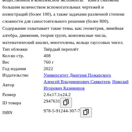
вещественной и комплeксной экспоненты. ´ Книга снабжена
большим количеством вспомогательных чертежей и
иллюстраций (более 100), а также задачами различной степени
сложности для самостоятельного решения (более 800).
Содержание охватывает такие темы, как: геометрия, линейная
алгебра, движения, теория групп, комплексные числа,
математический анализ, многочлены, кольцо гауссовых чисел.
Тип обложки
Твёрдый переплёт
Кол-во стр.
408
Вес
760 г
Год издания
2022
Издательство
Университет Дмитрия Пожарского
Алексей Владимирович Савватеев
,
Николай
Автор
Игоревич Казимиров
Размер
2.6x17.1x24.2
2947631
ID товара
978-5-91244-307-7
ISBN