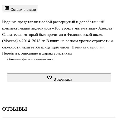
Оставить отзыв
Издание представляет собой развернутый и доработанный
конспект лекций видеокурса «100 уроков математики» Алексея
Савватеева, который был прочитан в Филипповской школе
(Москва) в 2014–2018 гг. В книге на разном уровне строгости и
сложности излагается концепция числа. Начиная с простых
Перейти к описанию и характеристикам
геометрических образов, описывающих обычные
Любителям физики и математики
арифметические действия, и заканчивая сложными
алгебраическими понятиями, авторы знакомят читателя с
началами теории чисел, теории групп, линейной алгебры и
комплeксного ´ анализа. Основное внимание в книге уделено
В закладки
следующим темам: движения и подобия прямой и плоскости,
линейные уравнения в целых числах, арифметика остатков,
кольцо многочленов, группа перестановок, ком
ОТЗЫВЫ