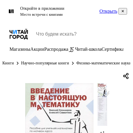
Откройте в приложении
Открыть
Место встречи с книгами
Магазины
Акции
Распродажа
Читай-школа
Сертификаты
П
Книги
Научно-популярные книги
Физико-математические науки
+1