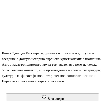
Книга Эдварда Кесслера задумана как простое и доступное
введение в долгую историю еврейско-христианских отношений.
Автор касается широкого круга тем, включая в него не только
богословский контекст, но и произведения мировой литературы,
культурные, философские, исторические, социологические и
Перейти к описанию и характеристикам
политиче¬ские аспекты взаимодействия двух религий.
В закладки