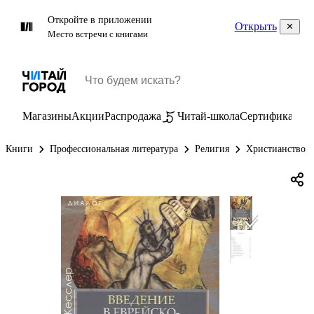
Откройте в приложении
Открыть
Место встречи с книгами
Магазины
Акции
Распродажа
Читай-школа
Сертификаты
П
Книги
Профессиональная литература
Религия
Христианство