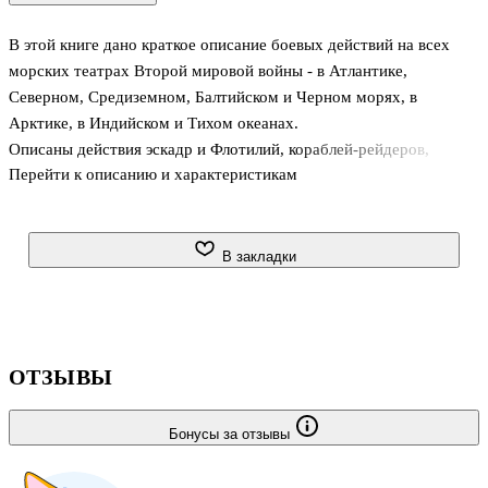
В этой книге дано краткое описание боевых действий на всех
морских театрах Второй мировой войны - в Атлантике,
Северном, Средиземном, Балтийском и Черном морях, в
Арктике, в Индийском и Тихом океанах.
Описаны действия эскадр и Флотилий, кораблей-рейдеров,
Перейти к описанию и характеристикам
палубной авиации, подводных лодок, сил противолодочной
обороны в ходе основных военно-морских кампаний и Операций
периода 1939-1945 гг. Значительное внимание уделено проводке
конвоев и высадке десантов. Рассмотрена тактика морских
В закладки
сражений.
Книга адресована широкому кругу читателей, интересующихся
военной историей XX века, а также историей военно-морского
искусства.
ОТЗЫВЫ
Бонусы за отзывы