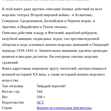
В этой книге дано краткое описание боевых действий на всех
морских театрах Второй мировой войны - в Атлантике,
Северном, Средиземном, Балтийском и Черном морях, в
Арктике, в Индийском и Тихом океанах.
Описаны действия эскадр и Флотилий, кораблей-рейдеров,
палубной авиации, подводных лодок, сил противолодочной
обороны в ходе основных военно-морских кампаний и Операций
периода 1939-1945 гг. Значительное внимание уделено проводке
конвоев и высадке десантов. Рассмотрена тактика морских
сражений.
Книга адресована широкому кругу читателей, интересующихся
военной историей XX века, а также историей военно-морского
искусства.
Тип обложки
Твёрдый переплёт
Кол-во стр.
544
Вес
500 г
Издательство
АСТ
Серия
Военно-историческая библиотека