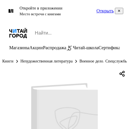
Откройте в приложении
Открыть
Место встречи с книгами
Магазины
Акции
Распродажа
Читай-школа
Сертификаты
П
Книги
Нехудожественная литература
Военное дело. Спецслужбы