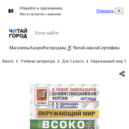
Откройте в приложении
Открыть
Место встречи с книгами
Магазины
Акции
Распродажа
Читай-школа
Сертификаты
П
Книги
Учебная литература
Для 3 класса
Окружающий мир 3 к