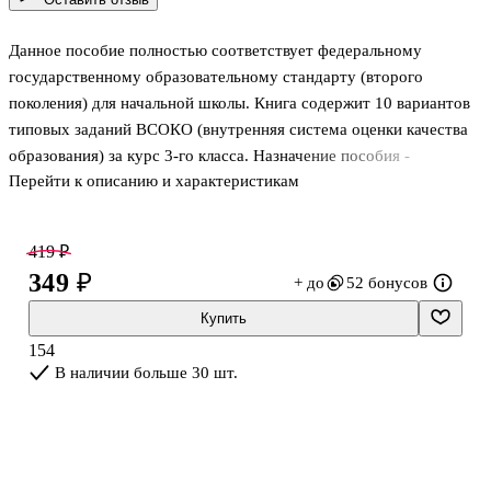
Данное пособие полностью соответствует федеральному
государственному образовательному стандарту (второго
поколения) для начальной школы. Книга содержит 10 вариантов
типовых заданий ВСОКО (внутренняя система оценки качества
образования) за курс 3-го класса. Назначение пособия -
Перейти к описанию и характеристикам
отработка практических навыков учащихся по предмету
"Окружающий мир" при подготовке к внутренней системе
оценки качества образования. Ответы к заданиям всех вариантов
419 ₽
являются материалами для учителя, а потому даны в середине
349 ₽
+ до
52 бонусов
пособия и могут быть легко изъяты, что повышает
объективность оценки знаний учащихся. Сборник предназначен
Купить
учащимся 3-х классов начальной школы, учителям и
154
методистам, использующим типовые задания
В наличии больше 30 шт.