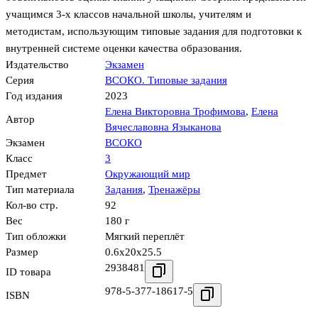
учащимся 3-х классов начальной школы, учителям и
методистам, использующим типовые задания для подготовки к
внутренней системе оценки качества образования.
Издательство
Экзамен
Серия
ВСОКО. Типовые задания
Год издания
2023
Елена Викторовна Трофимова
,
Елена
Автор
Вячеславовна Языканова
Экзамен
ВСОКО
Класс
3
Предмет
Окружающий мир
Тип материала
Задания
,
Тренажёры
Кол-во стр.
92
Вес
180 г
Тип обложки
Мягкий переплёт
Размер
0.6x20x25.5
2938481
ID товара
978-5-377-18617-5
ISBN