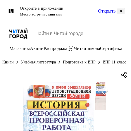
Откройте в приложении
Открыть
Место встречи с книгами
Магазины
Акции
Распродажа
Читай-школа
Сертификаты
П
Книги
Учебная литература
Подготовка к ВПР
ВПР 11 класс