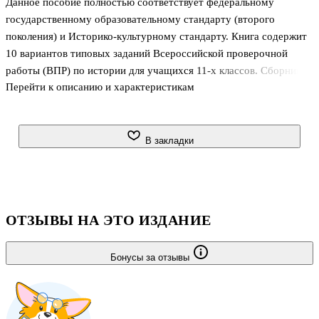
Данное пособие полностью соответствует федеральному
класс. 10
класс. 10
вариантов.
вариантов.
государственному образовательному стандарту (второго
Типовые
Типовые
поколения) и Историко-культурному стандарту. Книга содержит
задания.
задания.
10 вариантов типовых заданий Всероссийской проверочной
ФГОС
ФГОС
НОВЫЙ
НОВЫЙ
работы (ВПР) по истории для учащихся 11-х классов. Сборник
Перейти к описанию и характеристикам
предназначен для обучающихся 11-х классов, учителей и
методистов, использующих типовые задания для подготовки к
Всероссийской проверочной работе по истории. Приказом №
699 Министерства образования и науки Российской Федерации
В закладки
учебные пособия издательства "Экзамен" допущены к
использованию в общеобразовательных организациях.
ОТЗЫВЫ НА ЭТО ИЗДАНИЕ
Бонусы за отзывы