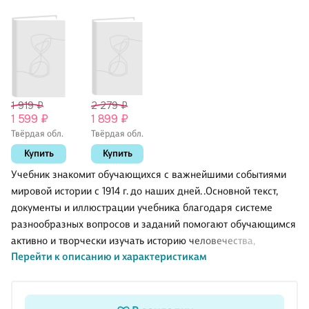
1 919 ₽
2 279 ₽
1 599 ₽
1 899 ₽
Твёрдая обл.
Твёрдая обл.
Купить
Купить
Учебник знакомит обучающихся с важнейшими событиями
мировой истории с 1914 г. до наших дней. .Основной текст,
документы и иллюстрации учебника благодаря системе
разнообразных вопросов и заданий помогают обучающимся
активно и творчески изучать историю человечества,
Перейти к описанию и характеристикам
развивать познавательные и коммуникативные умения,
применять новые знания в учебной и социальной
деятельности. .Учебник соответствует Федеральному
государственному образовательному стандарту общего