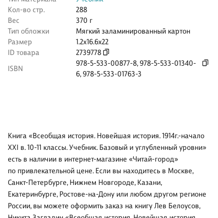
Кол-во стр.
288
Вес
370 г
Тип обложки
Мягкий заламинированный картон
Размер
1.2x16.6x22
ID товара
2739778
978-5-533-00877-8
,
978-5-533-01340-
ISBN
6
,
978-5-533-01763-3
Книга «Всеобщая история. Новейшая история. 1914г.-начало
XXI в. 10-11 классы. Учебник. Базовый и углубленный уровни»
есть в наличии в интернет-магазине «Читай-город»
по привлекательной цене. Если вы находитесь в Москве,
Санкт-Петербурге, Нижнем Новгороде, Казани,
Екатеринбурге, Ростове-на-Дону или любом другом регионе
России, вы можете оформить заказ на книгу Лев Белоусов,
Никита Загладин «Всеобщая история. Новейшая история.