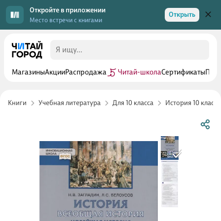
Откройте в приложении
Открыть
Место встречи с книгами
Магазины
Акции
Распродажа
Читай-школа
Сертификаты
Прог
Книги
Учебная литература
Для 10 класса
История 10 класс