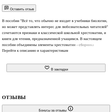
Оставить отзыв
В пособии "Всё то, что обычно не входит в учебники биологии,
но может представлять интерес для любознательных читателей"
сочетаются признаки и классической школьной хрестоматии, и
книги для чтения, предназначенной учащимся. В настоящем
пособии объединены элементы хрестоматии - сборника
Перейти к описанию и характеристикам
систематически подобранных учебных материалов для
самообразования по какой-либо отрасли знания и книги для
чтения, особенностью которой является большое разнообразие
текстов. Автор-составитель использовал подборки отрывков из
В закладки
трудов крупнейших учёных и философов, письма и дневники,
краткие биографии, статьи журналистов, а также воспоминания
современников и фрагменты художественных произведений. А
что объединяе
ОТЗЫВЫ
Бонусы за отзывы