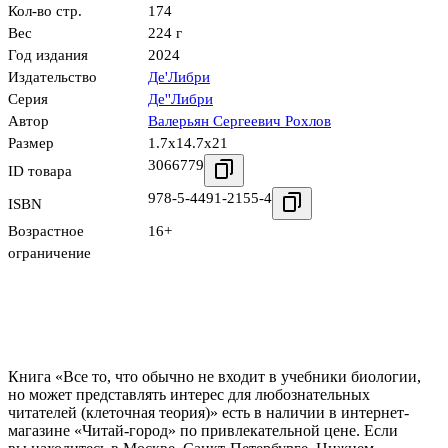
Кол-во стр.
174
Вес
224 г
Год издания
2024
Издательство
Де'Либри
Серия
Де''Либри
Автор
Валерьян Сергеевич Рохлов
Размер
1.7x14.7x21
3066779
ID товара
978-5-4491-2155-4
ISBN
Возрастное
16+
ограничение
Книга «Все то, что обычно не входит в учебники биологии,
но может представлять интерес для любознательных
читателей (клеточная теория)» есть в наличии в интернет-
магазине «Читай-город» по привлекательной цене. Если