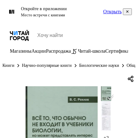
Откройте в приложении
Открыть
Место встречи с книгами
Магазины
Акции
Распродажа
Читай-школа
Сертификаты
П
Книги
Научно-популярные книги
Биологические науки
Общая
+2