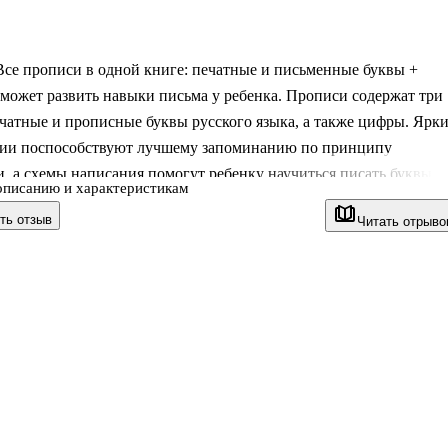
се прописи в одной книге: печатные и письменные буквы +
может развить навыки письма у ребенка. Прописи содержат три
ечатные и прописные буквы русского языка, а также цифры. Ярк
ии поспособствуют лучшему запоминанию по принципу
, а схемы написания помогут ребенку научиться писать буквы и
описанию и характеристикам
вильно.
ть отзыв
Читать отрыво
обие будет полезно при подготовке детей к школе и учеников
 школы.