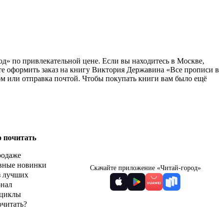
д» по привлекательной цене. Если вы находитесь в Москве,
те оформить заказ на книгу Виктория Державина «Все прописи в
ом или отправка почтой. Чтобы покупать книги вам было ещё
о почитать
родаже
вные новинки
Скачайте приложение «Читай-город»
з лучших
рнал
циклы
очитать?