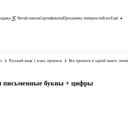
родажа
Читай-школа
Сертификаты
Программа лояльности
Блог
Ещё
сс
Русский язык 1 класс прописи
Все прописи в одной книге: печ
 и письменные буквы + цифры