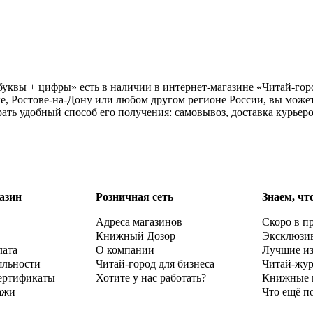
уквы + цифры» есть в наличии в интернет-магазине «Читай-горо
е, Ростове-на-Дону или любом другом регионе России, вы може
ть удобный способ его получения: самовывоз, доставка курьер
азин
Розничная сеть
Знаем, чт
Адреса магазинов
Скоро в п
Книжный Дозор
Эксклюзи
лата
О компании
Лучшие и
яльности
Читай-город для бизнеса
Читай-жу
ертификаты
Хотите у нас работать?
Книжные 
ажи
Что ещё п