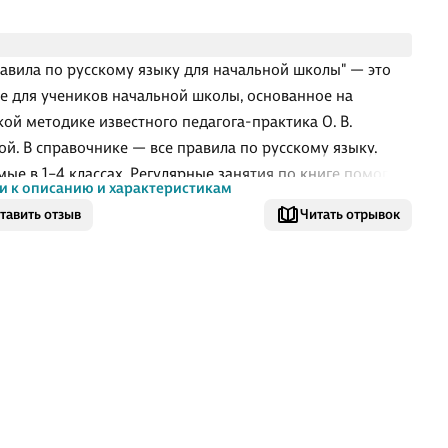
равила по русскому языку для начальной школы" — это
е для учеников начальной школы, основанное на
кой методике известного педагога-практика О. В.
ой. В справочнике — все правила по русскому языку,
мые в 1−4 классах. Регулярные занятия по книге помогут
и к описанию и характеристикам
ся повысить грамотность, успешно подготовиться к
тавить отзыв
Читать отрывок
там, контрольному списыванию, проверочным работам.
чального образования.