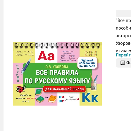
"Все п
пособи
авторс
Узоров
изучае
Перейт
учащим
Ос
диктан
Для на