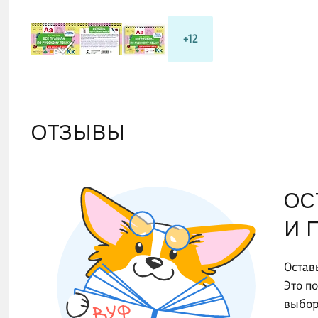
+12
ОТЗЫВЫ
ОС
И 
Остав
Это п
выбор