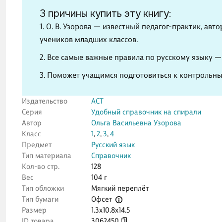
3 причины купить эту книгу:
1. О. В. Узорова — известный педагог-практик, ав
учеников младших классов.
2. Все самые важные правила по русскому языку 
3. Поможет учащимся подготовиться к контрольн
Издательство
АСТ
Серия
Удобный справочник на спирали
Автор
Ольга Васильевна Узорова
Класс
1
,
2
,
3
,
4
Предмет
Русский язык
Тип материала
Справочник
Кол-во стр.
128
Вес
104 г
Тип обложки
Мягкий переплёт
Офсет
Тип бумаги
Размер
1.3x10.8x14.5
ID товара
3062450