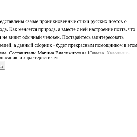
редставлены самые проникновенные стихи русских поэтов о
ода. Как меняется природа, а вместе с ней настроение поэта, что
и не видит обычный человек. Постарайтесь заинтересовать
эзией, а данный сборник - будет прекрасным помощником в это
деле. Составитель: Марина Владимировна Юдаева. Художник-
описанию и характеристикам
ор: Владимир Черноглазов.
ва