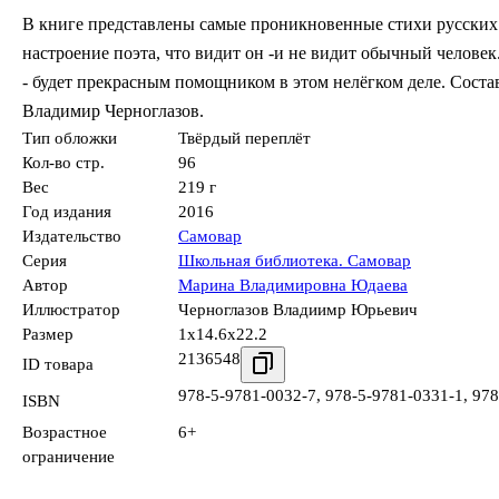
В книге представлены самые проникновенные стихи русских п
настроение поэта, что видит он -и не видит обычный человек
- будет прекрасным помощником в этом нелёгком деле. Сос
Владимир Черноглазов.
Тип обложки
Твёрдый переплёт
Кол-во стр.
96
Вес
219 г
Год издания
2016
Издательство
Самовар
Серия
Школьная библиотека. Самовар
Автор
Марина Владимировна Юдаева
Иллюстратор
Черноглазов Владиимр Юрьевич
Размер
1x14.6x22.2
2136548
ID товара
978-5-9781-0032-7
,
978-5-9781-0331-1
,
978
ISBN
Возрастное
6+
ограничение