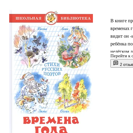
В книге п
временах г
видит он -
ребёнка по
нелёгком 
Перейти к 
иллюстрат
2 отзы