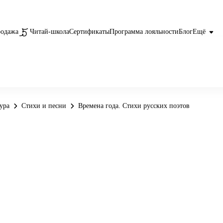
родажа
Читай-школа
Сертификаты
Программа лояльности
Блог
Ещё
ура
Стихи и песни
Времена года. Стихи русских поэтов