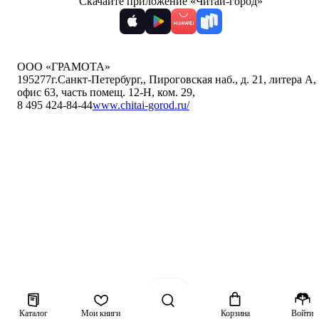
Скачайте приложение «Читай-город»
ООО «ГРАМОТА»
195277
г.Санкт-Петербург,
,
Пироговская наб., д. 21, литера А,
офис 63, часть помещ. 12-Н, ком. 29
,
8 495 424-84-44
www.chitai-gorod.ru/
Каталог
Мои книги
Корзина
Войти