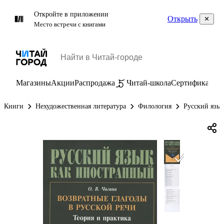
Откройте в приложении
Открыть
Место встречи с книгами
Магазины
Акции
Распродажа
Читай-школа
Сертификаты
П
Книги
Нехудожественная литература
Филология
Русский язы