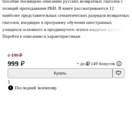
Пособие посвящено описанию русских возвратных глаголов с
позиций преподавания РКИ. В книге рассматриваются 12
наиболее представительных семантических разрядов возвратных
глаголов, входящих в программу обучения иностранных
учащихся основного и продвинутого этапов владения русским
Перейти к описанию и характеристикам
языком. Описанию каждого разряда посвящена соответствующая
глава, включающая две части: «Комментарий для
преподавателя», в котором даётся лингводидактическое
1 199 ₽
описание структур с глаголами каждого разряда, и адресованный
999 ₽
+ до
149 бонусов
учащимся «Практикум», который содержит систему
тренировочных упражнений, последовательно подводящих
Купить
учащихся к активному использованию материала с выходом в
1
свободную неподготовленную речь.
Последний экземпляр
Работат