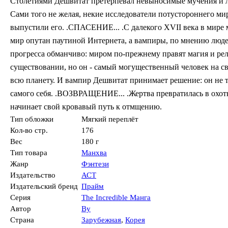
Столетиями Дешвитат претерпевал невыносимые мучения и лел
Сами того не желая, некие исследователи потустороннего ми
выпустили его. .СПАСЕНИЕ... .С далекого XVII века в мире
мир опутан паутиной Интернета, а вампиры, по мнению люде
прогресса обманчиво: миром по-прежнему правят магия и рел
существовании, но он - самый могущественный человек на св
всю планету. И вампир Дешвитат принимает решение: он не тол
самого себя. .ВОЗВРАЩЕНИЕ... .Жертва превратилась в охотн
начинает свой кровавый путь к отмщению.
Тип обложки
Мягкий переплёт
Кол-во стр.
176
Вес
180 г
Тип товара
Манхва
Жанр
Фэнтези
Издательство
АСТ
Издательский бренд
Прайм
Серия
The Incredible Манга
Автор
Ву
Страна
Зарубежная
,
Корея