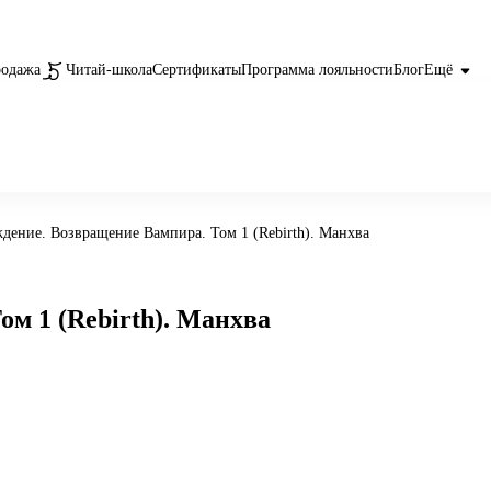
родажа
Читай-школа
Сертификаты
Программа лояльности
Блог
Ещё
дение. Возвращение Вампира. Том 1 (Rebirth). Манхва
м 1 (Rebirth). Манхва