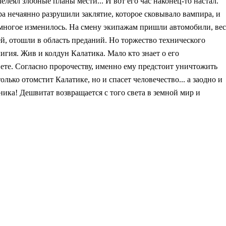
еял злобные планы мести... И вот его час наконец-то настал.
ра нечаянно разрушили заклятие, которое сковывало вампира, и
 многое изменилось. На смену экипажам пришли автомобили, вес
й, отошли в область преданий. Но торжество технического
игия. Жив и колдун Калатика. Мало кто знает о его
ете. Согласно пророчеству, именно ему предстоит уничтожить
ько отомстит Калатике, но и спасет человечество... а заодно и
ика! Дешвитат возвращается с того света в земной мир и