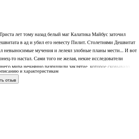
Триста лет тому назад белый маг Калатика Майбус заточил
швитата в ад и убил его невесту Пилит. Столетиями Дешвитат
л невыносимые мучения и лелеял злобные планы мести... И вот
конец-то настал. Сами того не желая, некие исследователи
него мира нечаянно разрушили заклятие, которое сковывало
описанию и характеристикам
 выпустили его. .СПАСЕНИЕ... .С далекого XVII века в мире
ть отзыв
менилось. На смену экипажам пришли автомобили, весь мир
тиной Интернета, а вампиры, по мнению людей, отошли в облас
Но торжество технического прогресса обманчиво: миром по-
равят магия и религия. Жив и колдун Калатика. Мало кто