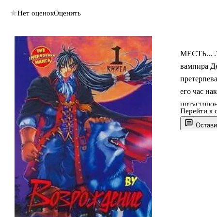
Нет оценок
Оценить
МЕСТЬ... .
вампира Де
претерпева
его час на
потусторон
Перейти к 
вампира, и
Остави
многое из
опутан пау
преданий. 
прежнему п