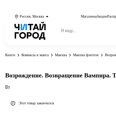
Россия, Москва
Магазины
Акции
Расп
Книги
Комиксы и манга
Манхва
Манхва фэнтези
Возрож
Возрождение. Возвращение Вампира. То
Ву
Этот товар закончился