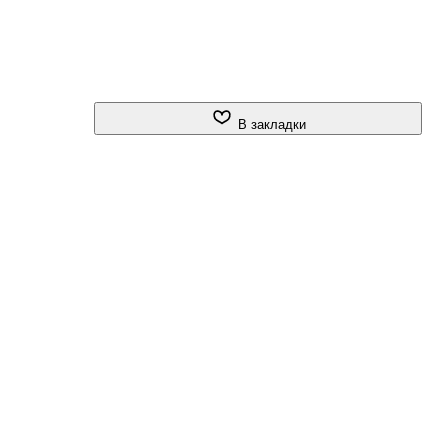
В закладки
ть