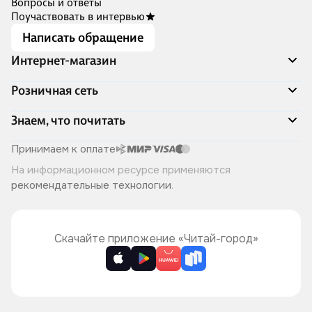
Вопросы и ответы
Поучаствовать в интервью
Написать обращение
Интернет-магазин
Акции
Розничная сеть
Распродажа
Доставка и оплата
Адреса магазинов
Знаем, что почитать
Программа лояльности
Книжный Дозор
Подарочные сертификаты
О компании
Скоро в продаже
Принимаем к оплате
Правила продажи
Читай-город для бизнеса
Эксклюзивные новинки
На информационном ресурсе применяются
Политика конфиденциальности
Хотите у нас работать?
Лучшие из лучших
рекомендательные технологии
.
Читай-журнал
Книжные циклы
Что ещё почитать?
Скачайте приложение «Читай-город»