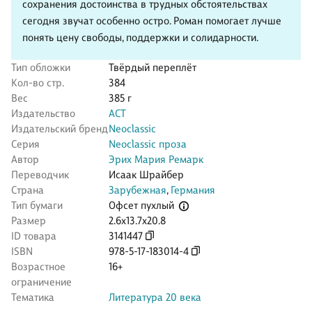
сохранения достоинства в трудных обстоятельствах
сегодня звучат особенно остро. Роман помогает лучше
понять цену свободы, поддержки и солидарности.
Тип обложки
Твёрдый переплёт
Кол-во стр.
384
Вес
385 г
Издательство
АСТ
Издательский бренд
Neoclassic
Серия
Neoclassic проза
Автор
Эрих Мария Ремарк
Переводчик
Исаак Шрайбер
Страна
Зарубежная
,
Германия
Офсет пухлый
Тип бумаги
Размер
2.6x13.7x20.8
ID товара
3141447
ISBN
978-5-17-183014-4
Возрастное
16+
ограничение
Тематика
Литература 20 века