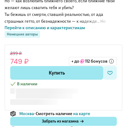
Но — как возлюбить ближнего своего, если ближние твои
желают лишь схватить тебя и убить?
Ты бежишь от смерти, ставшей реальностью, от ада
страшных гетто, от безнадежности — к надежде... Но
Перейти к описанию и характеристикам
надежда может обмануть. И тогда — "плачьте не об ушедших,
Немецкие авторы
а об оставшихся...".
899 ₽
749 ₽
+ до
112 бонусов
Купить
В наличии
Москва
Смотреть наличие
на карте
Забрать из магазина