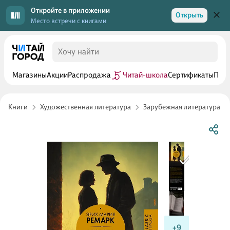
Откройте в приложении
Открыть
Место встречи с книгами
Магазины
Акции
Распродажа
Читай-школа
Сертификаты
Прог
Книги
Художественная литература
Зарубежная литература
+9