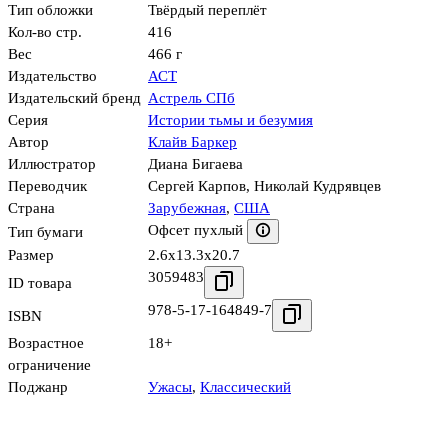
Тип обложки
Твёрдый переплёт
Кол-во стр.
416
Вес
466 г
Издательство
АСТ
Издательский бренд
Астрель СПб
Серия
Истории тьмы и безумия
Автор
Клайв Баркер
Иллюстратор
Диана Бигаева
Переводчик
Сергей Карпов
,
Николай Кудрявцев
Страна
Зарубежная
,
США
Офсет пухлый
Тип бумаги
Размер
2.6x13.3x20.7
3059483
ID товара
978-5-17-164849-7
ISBN
Возрастное
18+
ограничение
Поджанр
Ужасы
,
Классический