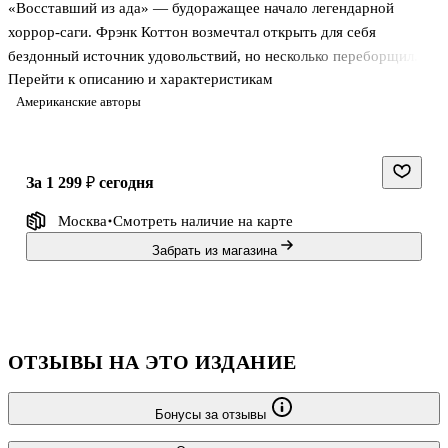
«Восставший из ада» — будоражащее начало легендарной
хоррор-саги. Фрэнк Коттон возмечтал открыть для себя
бездонный источник удовольствий, но несколько переборщил.
Перейти к описанию и характеристикам
Кто же мог знать, что в некоторых мирах наивысшей формой
Американские авторы
удовольствия считаются запредельные страдания? А ведь самые
роскошные страдания — это, конечно же, страдания вечные.
«Ночной народ» — яркий и гипнотический роман о побеге в
искупление. Неустойчивая психика внушает юноше Буну, что он
за 1 299 ₽
сегодня
— кровожадный убийца. В ужасе от самого себя Бун стремится
Москва
Смотреть наличие
на карте
попасть в загадочный город, где якобы находят утешение даже
вконец пропащие. Но город
Забрать из магазина
ОТЗЫВЫ НА ЭТО ИЗДАНИЕ
Бонусы за отзывы