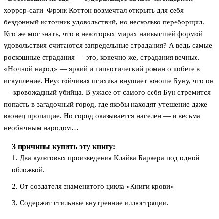
хоррор-саги. Фрэнк Коттон возмечтал открыть для себя
бездонный источник удовольствий, но несколько переборщил.
Кто же мог знать, что в некоторых мирах наивысшей формой
удовольствия считаются запредельные страдания? А ведь самые
роскошные страдания — это, конечно же, страдания вечные.
«Ночной народ» — яркий и гипнотический роман о побеге в
искупление. Неустойчивая психика внушает юноше Буну, что он
— кровожадный убийца. В ужасе от самого себя Бун стремится
попасть в загадочный город, где якобы находят утешение даже
вконец пропащие. Но город оказывается населен — и весьма
необычным народом…
3 причины купить эту книгу:
1. Два культовых произведения Клайва Баркера под одной
обложкой.
2. От создателя знаменитого цикла «Книги крови».
3. Содержит стильные внутренние иллюстрации.