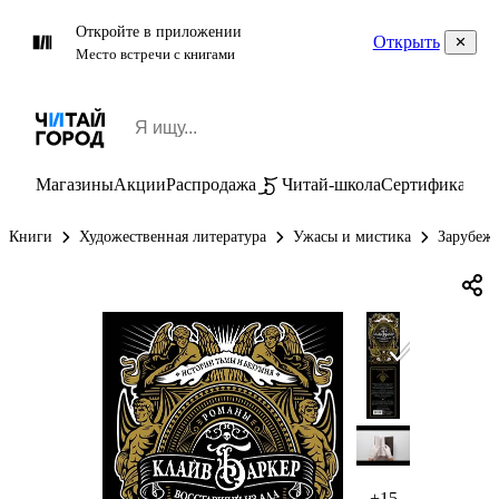
Откройте в приложении
Открыть
Место встречи с книгами
Магазины
Акции
Распродажа
Читай-школа
Сертификаты
П
Книги
Художественная литература
Ужасы и мистика
Зарубеж
+15