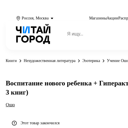
Россия, Москва
Магазины
Акции
Расп
Книги
Нехудожественная литература
Эзотерика
Учение Ош
Воспитание нового ребенка + Гиперакт
3 книг)
Ошо
Этот товар закончился