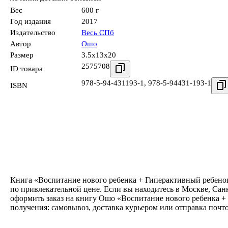
Вес
600 г
Год издания
2017
Издательство
Весь СПб
Автор
Ошо
Размер
3.5x13x20
2575708
ID товара
978-5-94-431193-1
,
978-5-94431-193-1
ISBN
Книга «Воспитание нового ребенка + Гиперактивный ребенок -
по привлекательной цене. Если вы находитесь в Москве, Сан
оформить заказ на книгу Ошо «Воспитание нового ребенка + Г
получения: самовывоз, доставка курьером или отправка почт