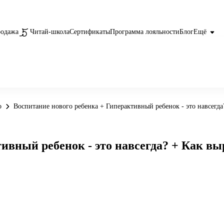
родажа
Читай-школа
Сертификаты
Программа лояльности
Блог
Ещё
о
Воспитание нового ребенка + Гиперактивный ребенок - это навсегда?
ивный ребенок - это навсегда? + Как вы