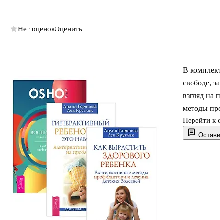
Нет оценок
Оценить
В комплект
свободе, з
взгляд на 
методы пр
Перейти к 
Остави